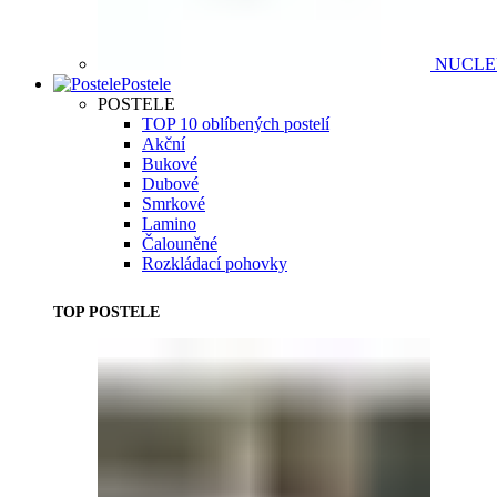
NUCL
Postele
POSTELE
TOP 10 oblíbených postelí
Akční
Bukové
Dubové
Smrkové
Lamino
Čalouněné
Rozkládací pohovky
TOP POSTELE