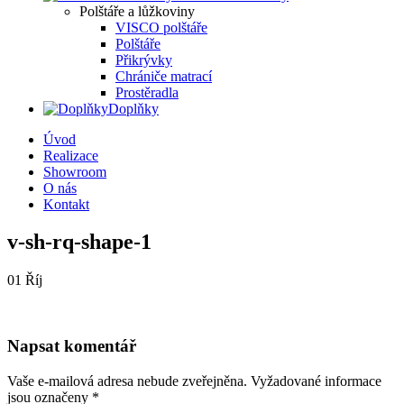
Polštáře a lůžkoviny
VISCO polštáře
Polštáře
Přikrývky
Chrániče matrací
Prostěradla
Doplňky
Úvod
Realizace
Showroom
O nás
Kontakt
v-sh-rq-shape-1
01
Říj
Napsat komentář
Vaše e-mailová adresa nebude zveřejněna.
Vyžadované informace
jsou označeny
*