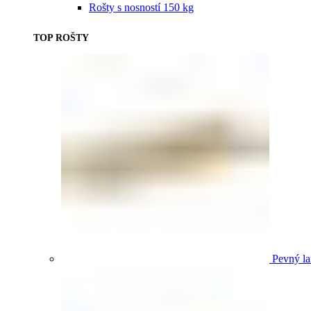
Rošty s nosností 150 kg
TOP ROŠTY
Pevný la