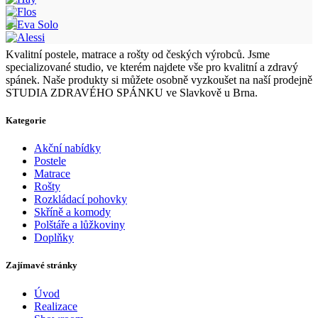
Kvalitní postele, matrace a rošty od českých výrobců. Jsme
specializované studio, ve kterém najdete vše pro kvalitní a zdravý
spánek. Naše produkty si můžete osobně vyzkoušet na naší prodejně
STUDIA ZDRAVÉHO SPÁNKU ve Slavkově u Brna.
Kategorie
Akční nabídky
Postele
Matrace
Rošty
Rozkládací pohovky
Skříně a komody
Polštáře a lůžkoviny
Doplňky
Zajímavé stránky
Úvod
Realizace