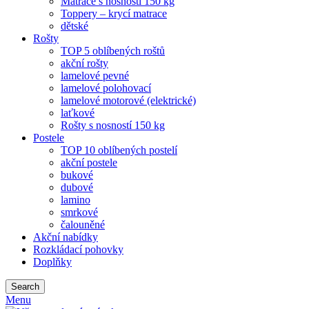
Matrace s nosností 150 kg
Toppery – krycí matrace
dětské
Rošty
TOP 5 oblíbených roštů
akční rošty
lamelové pevné
lamelové polohovací
lamelové motorové (elektrické)
laťkové
Rošty s nosností 150 kg
Postele
TOP 10 oblíbených postelí
akční postele
bukové
dubové
lamino
smrkové
čalouněné
Akční nabídky
Rozkládací pohovky
Doplňky
Search
Menu