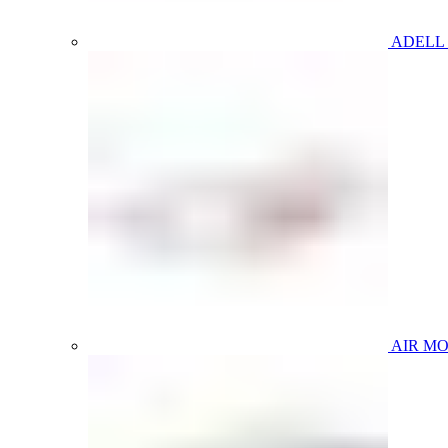
ADELL
AIR M