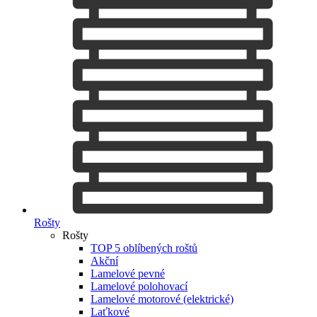
Rošty
Rošty
TOP 5 oblíbených roštů
Akční
Lamelové pevné
Lamelové polohovací
Lamelové motorové (elektrické)
Laťkové