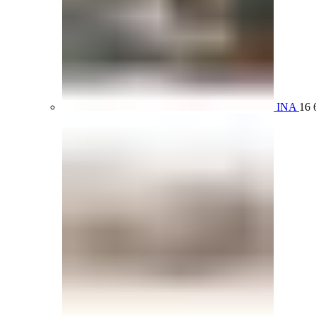
INA
16 