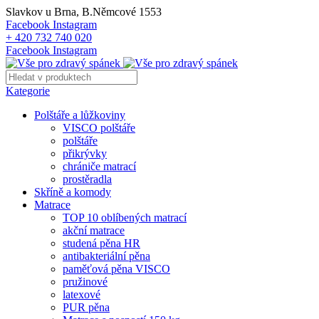
Slavkov u Brna, B.Němcové 1553
Facebook
Instagram
+ 420 732 740 020
Facebook
Instagram
Kategorie
Polštáře a lůžkoviny
VISCO polštáře
polštáře
přikrývky
chrániče matrací
prostěradla
Skříně a komody
Matrace
TOP 10 oblíbených matrací
akční matrace
studená pěna HR
antibakteriální pěna
paměťová pěna VISCO
pružinové
latexové
PUR pěna