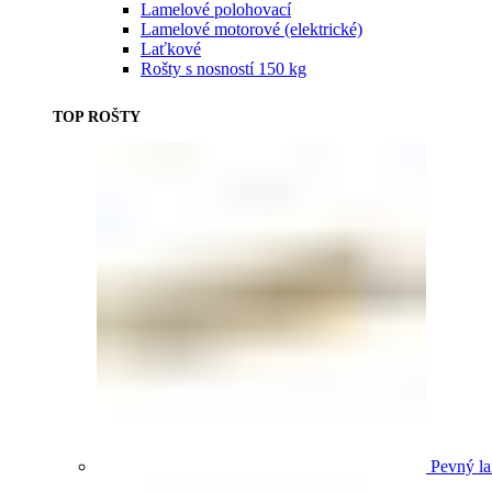
Lamelové polohovací
Lamelové motorové (elektrické)
Laťkové
Rošty s nosností 150 kg
TOP ROŠTY
Pevný la