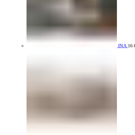
INA
16 