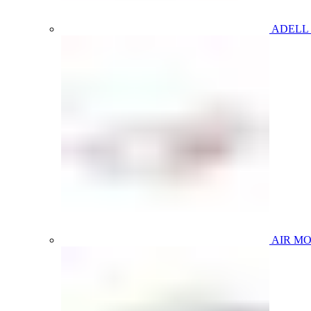
ADELL
AIR M