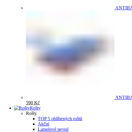
ANTIB
ANTIB
590
Kč
Rošty
Rošty
TOP 5 oblíbených roštů
Akční
Lamelové pevné