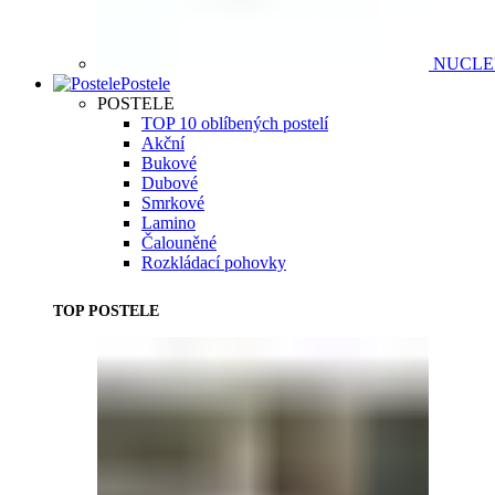
NUCL
Postele
POSTELE
TOP 10 oblíbených postelí
Akční
Bukové
Dubové
Smrkové
Lamino
Čalouněné
Rozkládací pohovky
TOP POSTELE