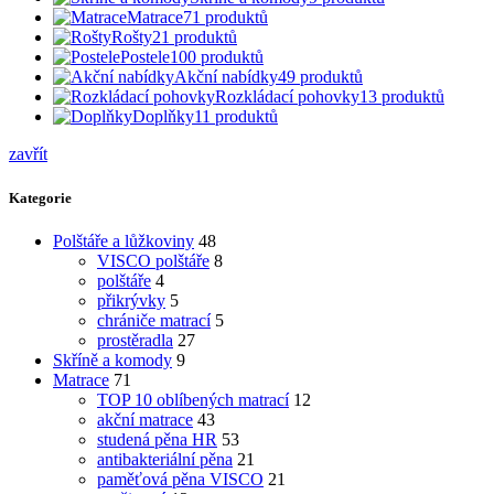
Matrace
71
produktů
Rošty
21
produktů
Postele
100
produktů
Akční nabídky
49
produktů
Rozkládací pohovky
13
produktů
Doplňky
11
produktů
zavřít
Kategorie
Polštáře a lůžkoviny
48
VISCO polštáře
8
polštáře
4
přikrývky
5
chrániče matrací
5
prostěradla
27
Skříně a komody
9
Matrace
71
TOP 10 oblíbených matrací
12
akční matrace
43
studená pěna HR
53
antibakteriální pěna
21
paměťová pěna VISCO
21