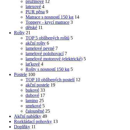
pružinové
12
latexové
4
PUR pěna
9
Matrace s nosností 150 kg
14
Toppery - krycí matrace
3
dětské
11
Rošty
21
TOP 5 oblíbených roštů
5
akční rošty
6
lamelové pevné
7
lamelové polohovací
7
lamelové motorové (elektrické)
5
laťkové
4
Rošty s nosností 150 kg
5
Postele
100
TOP 10 oblíbených postelí
12
akční postele
19
bukové
33
dubové
17
lamino
25
smrkové
5
čalouněné
25
Akční nabídky
49
Rozkládací pohovky
13
Doplňky
11