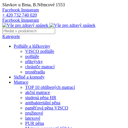
Slavkov u Brna, B.Němcové 1553
Facebook
Instagram
+ 420 732 740 020
Facebook
Instagram
Kategorie
Polštáře a lůžkoviny
VISCO polštáře
polštáře
přikrývky
chrániče matrací
prostěradla
Skříně a komody
Matrace
TOP 10 oblíbených matrací
akční matrace
studená pěna HR
antibakteriální pěna
paměťová pěna VISCO
pružinové
latexové
PUR pěna