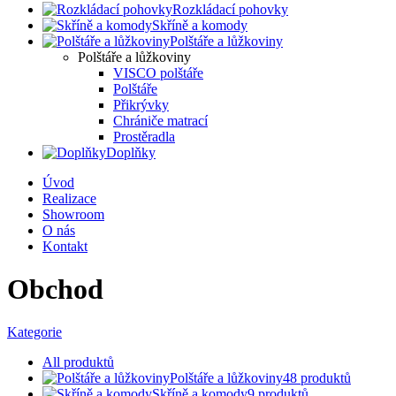
Rozkládací pohovky
Skříně a komody
Polštáře a lůžkoviny
Polštáře a lůžkoviny
VISCO polštáře
Polštáře
Přikrývky
Chrániče matrací
Prostěradla
Doplňky
Úvod
Realizace
Showroom
O nás
Kontakt
Obchod
Kategorie
All
produktů
Polštáře a lůžkoviny
48
produktů
Skříně a komody
9
produktů