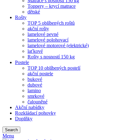
Matrace s nosností 150 kg
Toppery – krycí matrace
dětské
Rošty
TOP 5 oblíbených roštů
akční rošty
lamelové pevné
lamelové polohovací
lamelové motorové (elektrické)
laťkové
Rošty s nosností 150 kg
Postele
TOP 10 oblíbených postelí
akční postele
bukové
dubové
lamino
smrkové
čalouněné
Akční nabídky
Rozkládací pohovky
Doplňky
Search
Menu