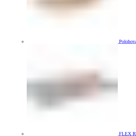
Polohova
FLEX 