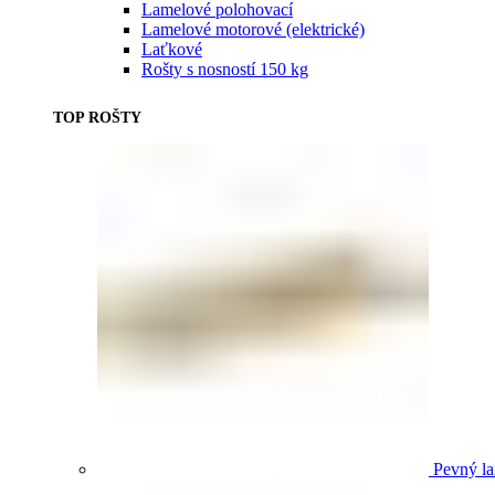
Lamelové polohovací
Lamelové motorové (elektrické)
Laťkové
Rošty s nosností 150 kg
TOP ROŠTY
Pevný la