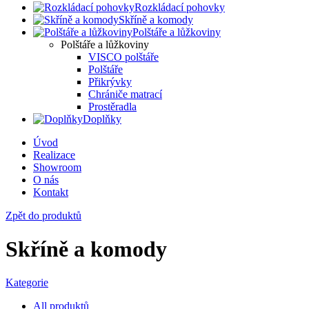
Rozkládací pohovky
Skříně a komody
Polštáře a lůžkoviny
Polštáře a lůžkoviny
VISCO polštáře
Polštáře
Přikrývky
Chrániče matrací
Prostěradla
Doplňky
Úvod
Realizace
Showroom
O nás
Kontakt
Zpět do produktů
Skříně a komody
Kategorie
All
produktů