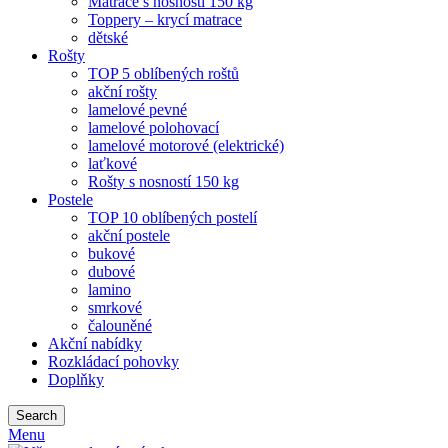
Matrace s nosností 150 kg
Toppery – krycí matrace
dětské
Rošty
TOP 5 oblíbených roštů
akční rošty
lamelové pevné
lamelové polohovací
lamelové motorové (elektrické)
laťkové
Rošty s nosností 150 kg
Postele
TOP 10 oblíbených postelí
akční postele
bukové
dubové
lamino
smrkové
čalouněné
Akční nabídky
Rozkládací pohovky
Doplňky
Search
Menu