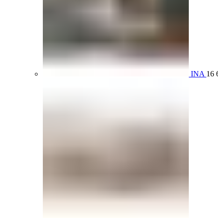
INA
16 