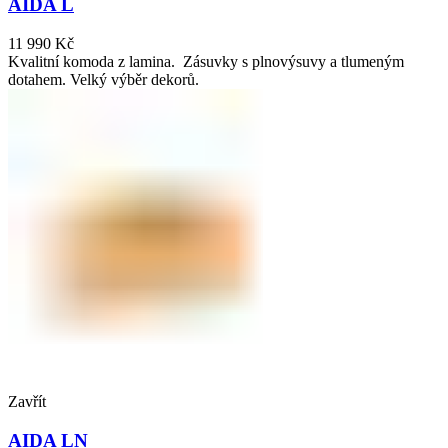
AIDA L
11 990
Kč
Kvalitní komoda z lamina. Zásuvky s plnovýsuvy a tlumeným
dotahem. Velký výběr dekorů.
Zavřít
AIDA LN