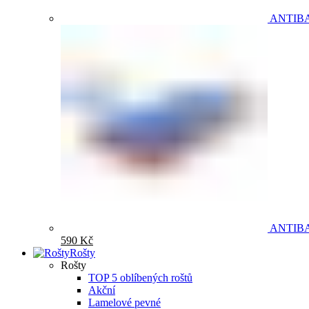
ANTIB
ANTIB
590
Kč
Rošty
Rošty
TOP 5 oblíbených roštů
Akční
Lamelové pevné