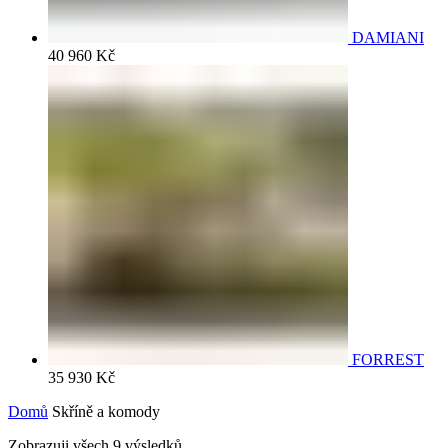
DAMIANI
40 960
Kč
FORREST
35 930
Kč
Domů
Skříně a komody
Zobrazuji všech 9 výsledků