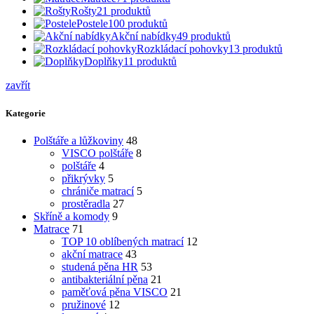
Rošty
21
produktů
Postele
100
produktů
Akční nabídky
49
produktů
Rozkládací pohovky
13
produktů
Doplňky
11
produktů
zavřít
Kategorie
Polštáře a lůžkoviny
48
VISCO polštáře
8
polštáře
4
přikrývky
5
chrániče matrací
5
prostěradla
27
Skříně a komody
9
Matrace
71
TOP 10 oblíbených matrací
12
akční matrace
43
studená pěna HR
53
antibakteriální pěna
21
paměťová pěna VISCO
21
pružinové
12