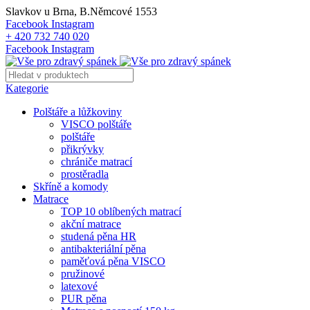
Slavkov u Brna, B.Němcové 1553
Facebook
Instagram
+ 420 732 740 020
Facebook
Instagram
Kategorie
Polštáře a lůžkoviny
VISCO polštáře
polštáře
přikrývky
chrániče matrací
prostěradla
Skříně a komody
Matrace
TOP 10 oblíbených matrací
akční matrace
studená pěna HR
antibakteriální pěna
paměťová pěna VISCO
pružinové
latexové
PUR pěna