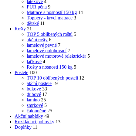
latexové
4
PUR pěna
9
Matrace s nosností 150 kg
14
Toppery - krycí matrace
3
dětské
11
Rošty
21
TOP 5 oblíbených roštů
5
akční rošty
6
lamelové pevné
7
lamelové polohovací
7
lamelové motorové (elektrické)
5
laťkové
4
Rošty s nosností 150 kg
5
Postele
100
TOP 10 oblíbených postelí
12
akční postele
19
bukové
33
dubové
17
lamino
25
smrkové
5
čalouněné
25
Akční nabídky
49
Rozkládací pohovky
13
Doplňky
11