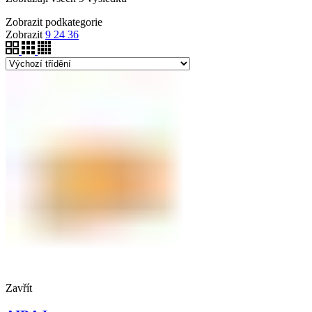
Zobrazit podkategorie
Zobrazit
9
24
36
Zavřít