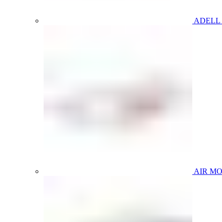
ADELL
AIR M