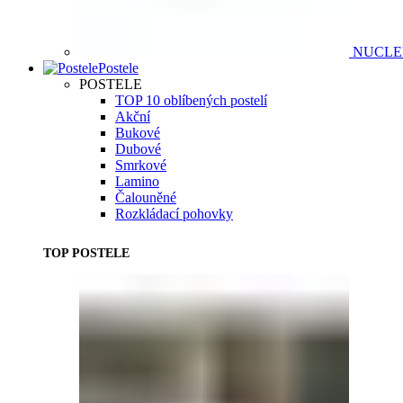
NUCL
Postele
POSTELE
TOP 10 oblíbených postelí
Akční
Bukové
Dubové
Smrkové
Lamino
Čalouněné
Rozkládací pohovky
TOP POSTELE