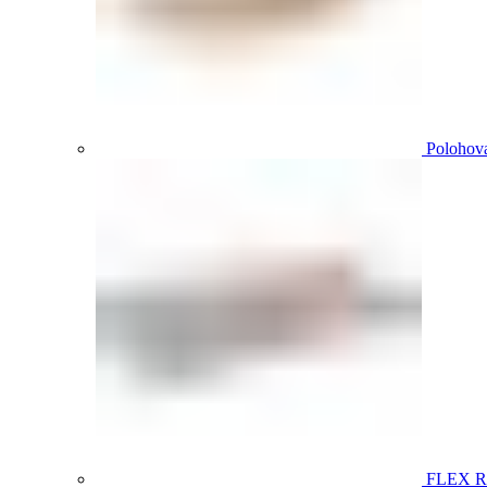
Polohova
FLEX 