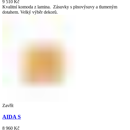
9 510
Kč
Kvalitní komoda z lamina. Zásuvky s plnovýsuvy a tlumeným
dotahem. Velký výběr dekorů.
Zavřít
AIDA S
8 960
Kč