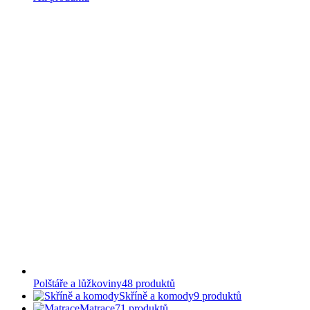
Polštáře a lůžkoviny
48
produktů
Skříně a komody
9
produktů
Matrace
71
produktů