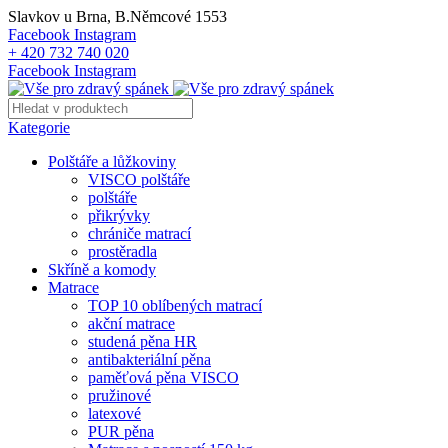
Slavkov u Brna, B.Němcové 1553
Facebook
Instagram
+ 420 732 740 020
Facebook
Instagram
Kategorie
Polštáře a lůžkoviny
VISCO polštáře
polštáře
přikrývky
chrániče matrací
prostěradla
Skříně a komody
Matrace
TOP 10 oblíbených matrací
akční matrace
studená pěna HR
antibakteriální pěna
paměťová pěna VISCO
pružinové
latexové
PUR pěna