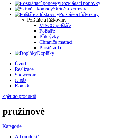
Rozkládací pohovky
Skříně a komody
Polštáře a lůžkoviny
Polštáře a lůžkoviny
VISCO polštáře
Polštáře
Přikrývky
Chrániče matrací
Prostěradla
Doplňky
Úvod
Realizace
Showroom
O nás
Kontakt
Zpět do produktů
pružinové
Kategorie
All
produktů