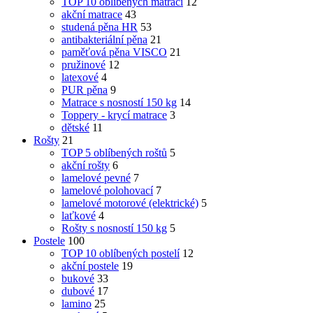
TOP 10 oblíbených matrací
12
akční matrace
43
studená pěna HR
53
antibakteriální pěna
21
paměťová pěna VISCO
21
pružinové
12
latexové
4
PUR pěna
9
Matrace s nosností 150 kg
14
Toppery - krycí matrace
3
dětské
11
Rošty
21
TOP 5 oblíbených roštů
5
akční rošty
6
lamelové pevné
7
lamelové polohovací
7
lamelové motorové (elektrické)
5
laťkové
4
Rošty s nosností 150 kg
5
Postele
100
TOP 10 oblíbených postelí
12
akční postele
19
bukové
33
dubové
17
lamino
25