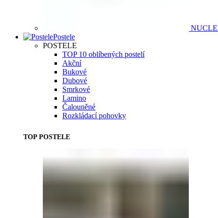
NUCL
Postele
POSTELE
TOP 10 oblíbených postelí
Akční
Bukové
Dubové
Smrkové
Lamino
Čalouněné
Rozkládací pohovky
TOP POSTELE