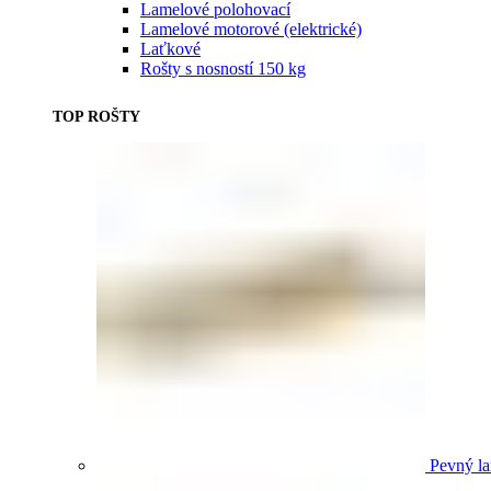
Lamelové polohovací
Lamelové motorové (elektrické)
Laťkové
Rošty s nosností 150 kg
TOP ROŠTY
Pevný la