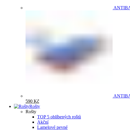
ANTIB
ANTIB
590
Kč
Rošty
Rošty
TOP 5 oblíbených roštů
Akční
Lamelové pevné