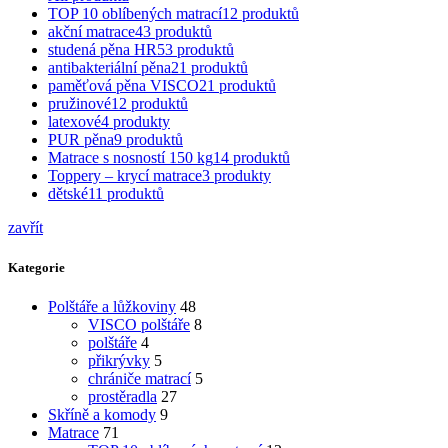
TOP 10 oblíbených matrací
12
produktů
akční matrace
43
produktů
studená pěna HR
53
produktů
antibakteriální pěna
21
produktů
paměťová pěna VISCO
21
produktů
pružinové
12
produktů
latexové
4
produkty
PUR pěna
9
produktů
Matrace s nosností 150 kg
14
produktů
Toppery – krycí matrace
3
produkty
dětské
11
produktů
zavřít
Kategorie
Polštáře a lůžkoviny
48
VISCO polštáře
8
polštáře
4
přikrývky
5
chrániče matrací
5
prostěradla
27
Skříně a komody
9
Matrace
71