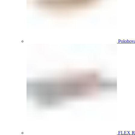
Polohova
FLEX 