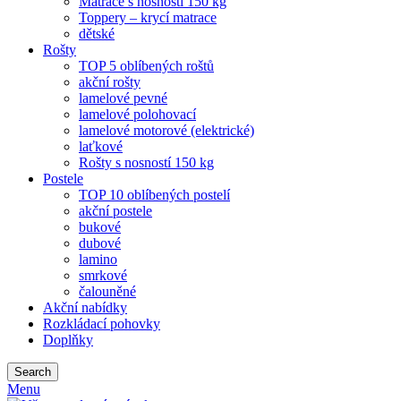
Matrace s nosností 150 kg
Toppery – krycí matrace
dětské
Rošty
TOP 5 oblíbených roštů
akční rošty
lamelové pevné
lamelové polohovací
lamelové motorové (elektrické)
laťkové
Rošty s nosností 150 kg
Postele
TOP 10 oblíbených postelí
akční postele
bukové
dubové
lamino
smrkové
čalouněné
Akční nabídky
Rozkládací pohovky
Doplňky
Search
Menu