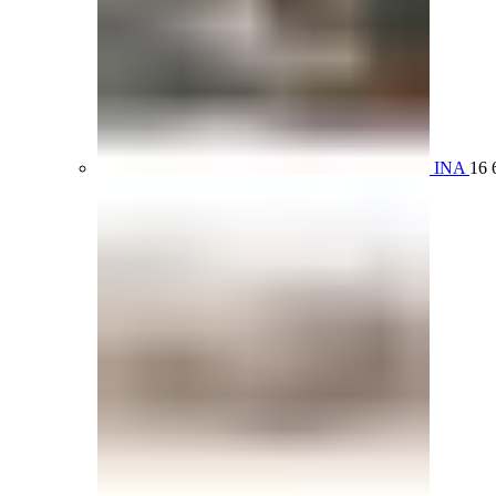
INA
16 