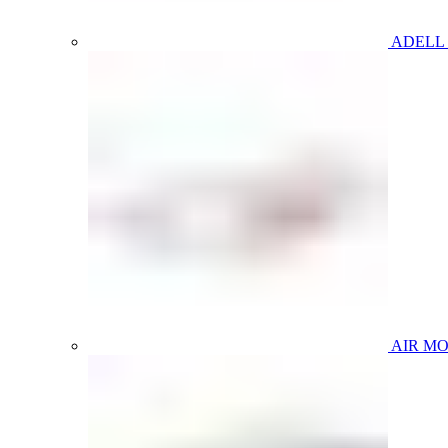
ADELL
AIR M