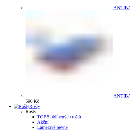
ANTIB
ANTIB
590
Kč
Rošty
Rošty
TOP 5 oblíbených roštů
Akční
Lamelové pevné