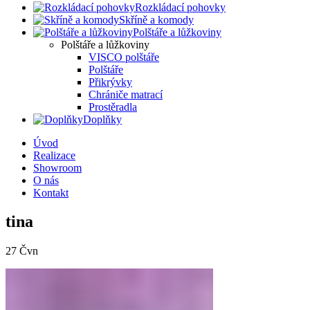
Rozkládací pohovky
Skříně a komody
Polštáře a lůžkoviny
Polštáře a lůžkoviny
VISCO polštáře
Polštáře
Přikrývky
Chrániče matrací
Prostěradla
Doplňky
Úvod
Realizace
Showroom
O nás
Kontakt
tina
27
Čvn