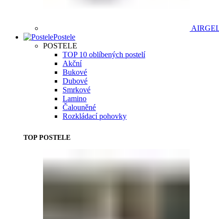
AIRGE
Postele
POSTELE
TOP 10 oblíbených postelí
Akční
Bukové
Dubové
Smrkové
Lamino
Čalouněné
Rozkládací pohovky
TOP POSTELE