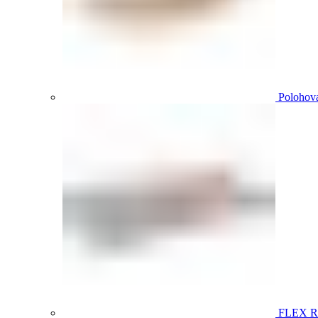
Polohova
FLEX 