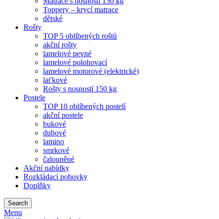
Matrace s nosností 150 kg
Toppery – krycí matrace
dětské
Rošty
TOP 5 oblíbených roštů
akční rošty
lamelové pevné
lamelové polohovací
lamelové motorové (elektrické)
laťkové
Rošty s nosností 150 kg
Postele
TOP 10 oblíbených postelí
akční postele
bukové
dubové
lamino
smrkové
čalouněné
Akční nabídky
Rozkládací pohovky
Doplňky
Search
Menu