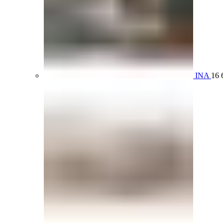
INA
16 