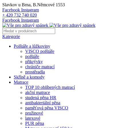
Slavkov u Brna, B.Němcové 1553
Facebook
Instagram
+ 420 732 740 020
Facebook
Instagram
Kategorie
Polštáře a lůžkoviny
VISCO polštáře
polštáře
přikrývky
chrániče matrací
prostěradla
Skříně a komody
Matrace
TOP 10 oblíbených matrací
akční matrace
studená pěna HR
antibakteriální pěna
paměťová pěna VISCO
pružinové
latexové
PUR pěna