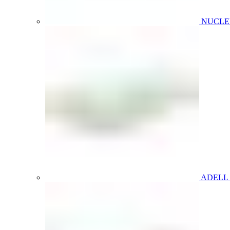
NUCL
ADELL