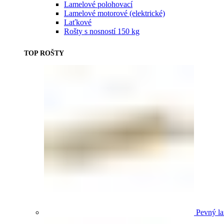
Lamelové polohovací
Lamelové motorové (elektrické)
Laťkové
Rošty s nosností 150 kg
TOP ROŠTY
Pevný la