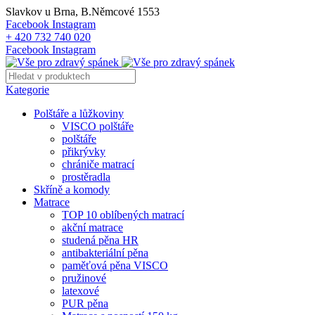
Slavkov u Brna, B.Němcové 1553
Facebook
Instagram
+ 420 732 740 020
Facebook
Instagram
Kategorie
Polštáře a lůžkoviny
VISCO polštáře
polštáře
přikrývky
chrániče matrací
prostěradla
Skříně a komody
Matrace
TOP 10 oblíbených matrací
akční matrace
studená pěna HR
antibakteriální pěna
paměťová pěna VISCO
pružinové
latexové
PUR pěna