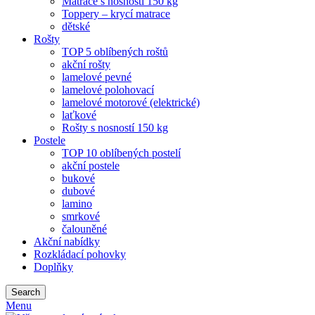
Matrace s nosností 150 kg
Toppery – krycí matrace
dětské
Rošty
TOP 5 oblíbených roštů
akční rošty
lamelové pevné
lamelové polohovací
lamelové motorové (elektrické)
laťkové
Rošty s nosností 150 kg
Postele
TOP 10 oblíbených postelí
akční postele
bukové
dubové
lamino
smrkové
čalouněné
Akční nabídky
Rozkládací pohovky
Doplňky
Search
Menu