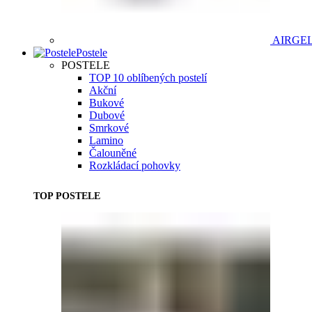
AIRGE
Postele
POSTELE
TOP 10 oblíbených postelí
Akční
Bukové
Dubové
Smrkové
Lamino
Čalouněné
Rozkládací pohovky
TOP POSTELE