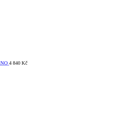
ONO
4 840
Kč