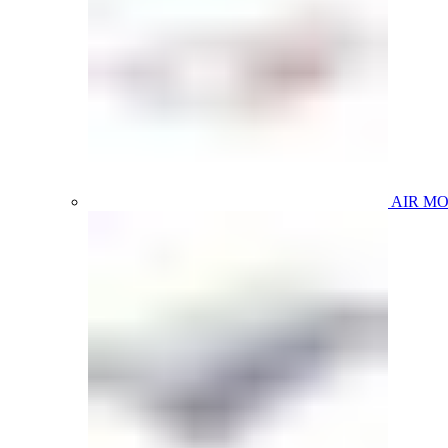
AIR M