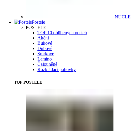
NUCL
Postele
POSTELE
TOP 10 oblíbených postelí
Akční
Bukové
Dubové
Smrkové
Lamino
Čalouněné
Rozkládací pohovky
TOP POSTELE