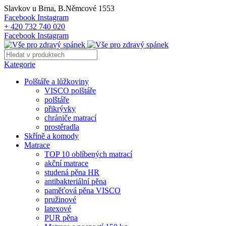
Slavkov u Brna, B.Němcové 1553
Facebook
Instagram
+ 420 732 740 020
Facebook
Instagram
Kategorie
Polštáře a lůžkoviny
VISCO polštáře
polštáře
přikrývky
chrániče matrací
prostěradla
Skříně a komody
Matrace
TOP 10 oblíbených matrací
akční matrace
studená pěna HR
antibakteriální pěna
paměťová pěna VISCO
pružinové
latexové
PUR pěna