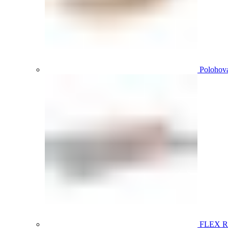
Polohova
FLEX 