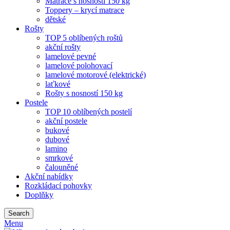
Matrace s nosností 150 kg
Toppery – krycí matrace
dětské
Rošty
TOP 5 oblíbených roštů
akční rošty
lamelové pevné
lamelové polohovací
lamelové motorové (elektrické)
laťkové
Rošty s nosností 150 kg
Postele
TOP 10 oblíbených postelí
akční postele
bukové
dubové
lamino
smrkové
čalouněné
Akční nabídky
Rozkládací pohovky
Doplňky
Search
Menu