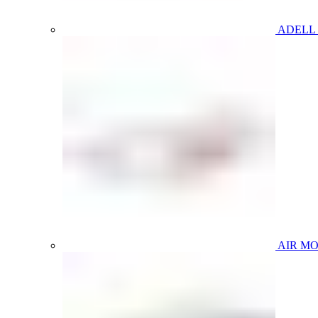
ADELL
AIR M