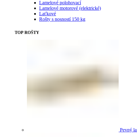
Lamelové polohovací
Lamelové motorové (elektrické)
Laťkové
Rošty s nosností 150 kg
TOP ROŠTY
Pevný la