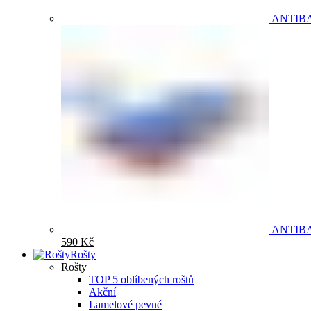
ANTIB
ANTIB
590
Kč
Rošty
Rošty
TOP 5 oblíbených roštů
Akční
Lamelové pevné