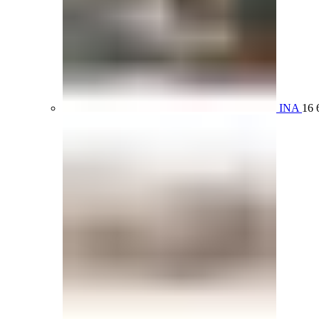
INA
16 