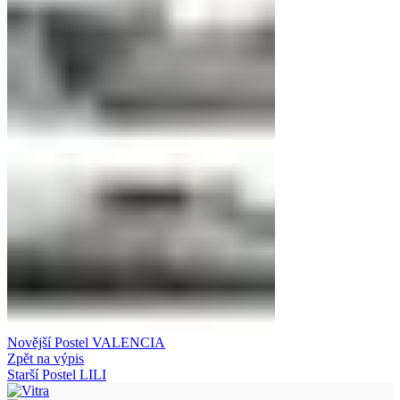
Novější
Postel VALENCIA
Zpět na výpis
Starší
Postel LILI