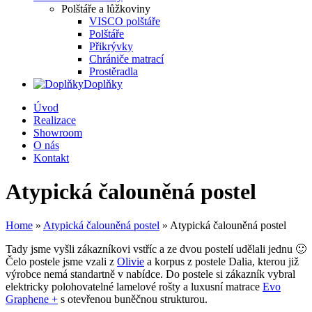
Polštáře a lůžkoviny
VISCO polštáře
Polštáře
Přikrývky
Chrániče matrací
Prostěradla
Doplňky
Úvod
Realizace
Showroom
O nás
Kontakt
Atypická čalouněná postel
Home
»
Atypická čalouněná postel
»
Atypická čalouněná postel
Tady jsme vyšli zákazníkovi vstříc a ze dvou postelí udělali jednu 🙂
Čelo postele jsme vzali z
Olivie
a korpus z postele Dalia, kterou již
výrobce nemá standartně v nabídce. Do postele si zákazník vybral
elektricky polohovatelné lamelové rošty a luxusní matrace
Evo
Graphene +
s otevřenou buněčnou strukturou.