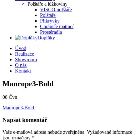
Polštáře a lůžkoviny
VISCO polštáře
Polštáře
Přikrývky
Chrániče matrací
Prostěradla
Doplňky
Úvod
Realizace
Showroom
O nás
Kontakt
Manrope3-Bold
08
Čvn
Manrope3-Bold
Napsat komentář
Vaše e-mailová adresa nebude zveřejněna.
Vyžadované informace
jsou označeny
*