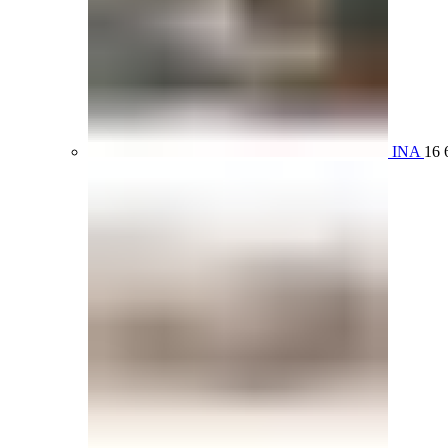
INA
16 