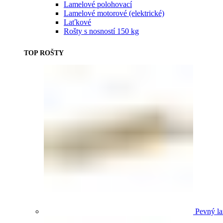
Lamelové polohovací
Lamelové motorové (elektrické)
Laťkové
Rošty s nosností 150 kg
TOP ROŠTY
Pevný la