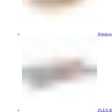
Polohova
FLEX 