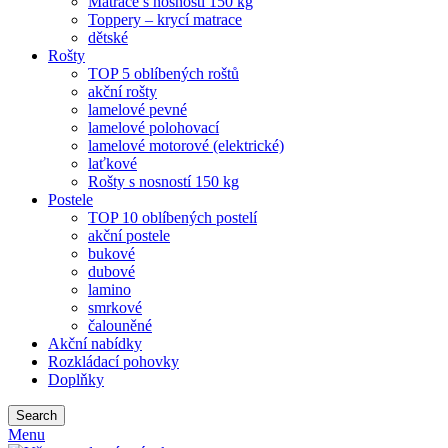
Matrace s nosností 150 kg
Toppery – krycí matrace
dětské
Rošty
TOP 5 oblíbených roštů
akční rošty
lamelové pevné
lamelové polohovací
lamelové motorové (elektrické)
laťkové
Rošty s nosností 150 kg
Postele
TOP 10 oblíbených postelí
akční postele
bukové
dubové
lamino
smrkové
čalouněné
Akční nabídky
Rozkládací pohovky
Doplňky
Search
Menu