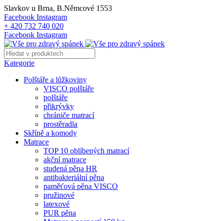
Slavkov u Brna, B.Němcové 1553
Facebook
Instagram
+ 420 732 740 020
Facebook
Instagram
Kategorie
Polštáře a lůžkoviny
VISCO polštáře
polštáře
přikrývky
chrániče matrací
prostěradla
Skříně a komody
Matrace
TOP 10 oblíbených matrací
akční matrace
studená pěna HR
antibakteriální pěna
paměťová pěna VISCO
pružinové
latexové
PUR pěna