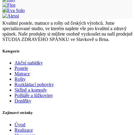
Kvalitní postele, matrace a rošty od českých výrobců. Jsme
specializované studio, ve kterém najdete vše pro kvalitní a zdravý
spánek. Naše produkty si můžete osobně vyzkoušet na naší prodejně
STUDIA ZDRAVÉHO SPÁNKU ve Slavkově u Brna.
Kategorie
Akční nabídky
Postele
Matrace
Rošty
Rozkládací pohovky
Skříně a komody
Polštáře a lůžkoviny
Doplňky
Zajímavé stránky
Úvod
Realizace