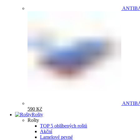
ANTIB
ANTIB
590
Kč
Rošty
Rošty
TOP 5 oblíbených roštů
Akční
Lamelové pevné