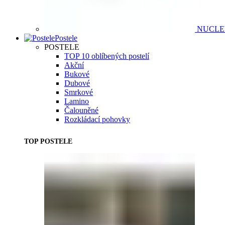
NUCL
Postele
POSTELE
TOP 10 oblíbených postelí
Akční
Bukové
Dubové
Smrkové
Lamino
Čalouněné
Rozkládací pohovky
TOP POSTELE