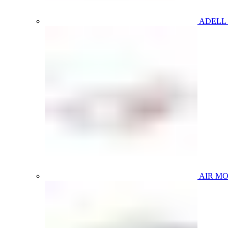
ADELL
AIR M