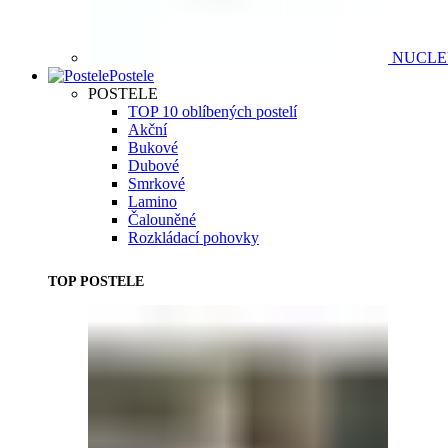
NUCL
Postele
POSTELE
TOP 10 oblíbených postelí
Akční
Bukové
Dubové
Smrkové
Lamino
Čalouněné
Rozkládací pohovky
TOP POSTELE