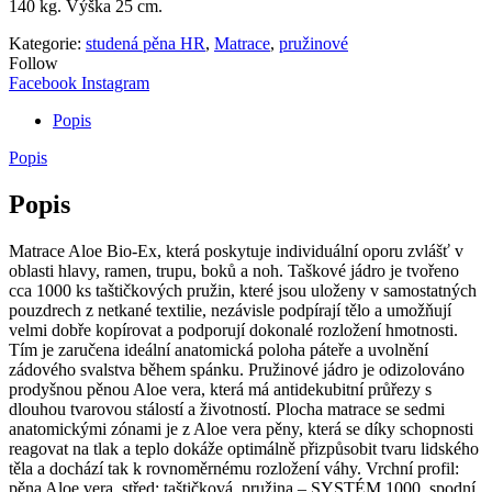
140 kg. Výška 25 cm.
Kategorie:
studená pěna HR
,
Matrace
,
pružinové
Follow
Facebook
Instagram
Popis
Popis
Popis
Matrace Aloe Bio-Ex, která poskytuje individuální oporu zvlášť v
oblasti hlavy, ramen, trupu, boků a noh. Taškové jádro je tvořeno
cca 1000 ks taštičkových pružin, které jsou uloženy v samostatných
pouzdrech z netkané textilie, nezávisle podpírají tělo a umožňují
velmi dobře kopírovat a podporují dokonalé rozložení hmotnosti.
Tím je zaručena ideální anatomická poloha páteře a uvolnění
zádového svalstva během spánku. Pružinové jádro je odizolováno
prodyšnou pěnou Aloe vera, která má antidekubitní průřezy s
dlouhou tvarovou stálostí a životností. Plocha matrace se sedmi
anatomickými zónami je z Aloe vera pěny, která se díky schopnosti
reagovat na tlak a teplo dokáže optimálně přizpůsobit tvaru lidského
těla a dochází tak k rovnoměrnému rozložení váhy. Vrchní profil:
pěna Aloe vera, střed: taštičková pružina – SYSTÉM 1000, spodní