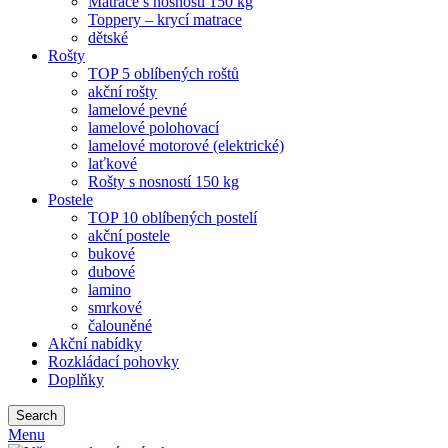
Matrace s nosností 150 kg
Toppery – krycí matrace
dětské
Rošty
TOP 5 oblíbených roštů
akční rošty
lamelové pevné
lamelové polohovací
lamelové motorové (elektrické)
laťkové
Rošty s nosností 150 kg
Postele
TOP 10 oblíbených postelí
akční postele
bukové
dubové
lamino
smrkové
čalouněné
Akční nabídky
Rozkládací pohovky
Doplňky
Search
Menu