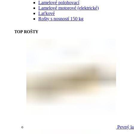
Lamelové polohovací
Lamelové motorové (elektrické)
Laťkové
Rošty s nosností 150 kg
TOP ROŠTY
Pevný la