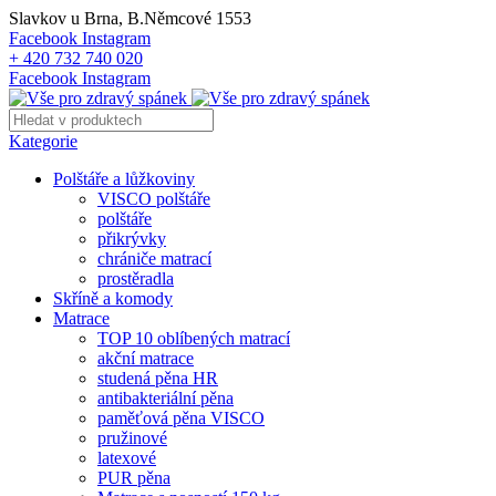
Slavkov u Brna, B.Němcové 1553
Facebook
Instagram
+ 420 732 740 020
Facebook
Instagram
Kategorie
Polštáře a lůžkoviny
VISCO polštáře
polštáře
přikrývky
chrániče matrací
prostěradla
Skříně a komody
Matrace
TOP 10 oblíbených matrací
akční matrace
studená pěna HR
antibakteriální pěna
paměťová pěna VISCO
pružinové
latexové
PUR pěna