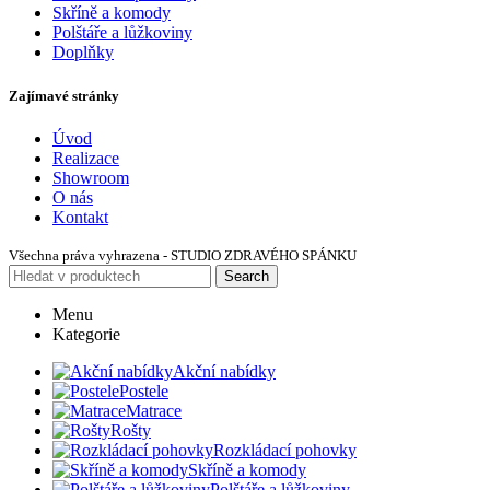
Skříně a komody
Polštáře a lůžkoviny
Doplňky
Zajímavé stránky
Úvod
Realizace
Showroom
O nás
Kontakt
Všechna práva vyhrazena - STUDIO ZDRAVÉHO SPÁNKU
Search
Menu
Kategorie
Akční nabídky
Postele
Matrace
Rošty
Rozkládací pohovky
Skříně a komody
Polštáře a lůžkoviny