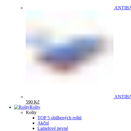
ANTIB
ANTIB
590
Kč
Rošty
Rošty
TOP 5 oblíbených roštů
Akční
Lamelové pevné