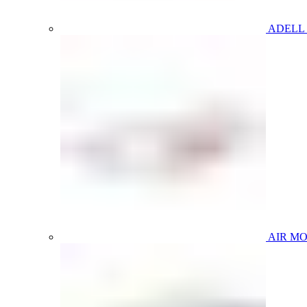
ADELL
AIR M