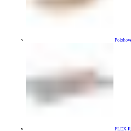
Polohova
FLEX 