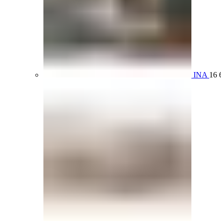
INA
16 