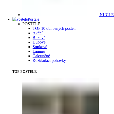
NUCL
Postele
POSTELE
TOP 10 oblíbených postelí
Akční
Bukové
Dubové
Smrkové
Lamino
Čalouněné
Rozkládací pohovky
TOP POSTELE