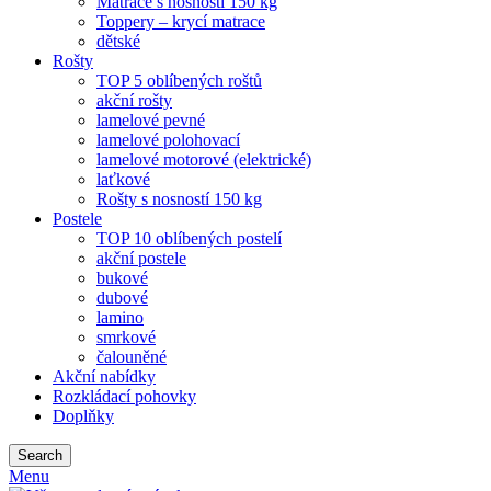
Matrace s nosností 150 kg
Toppery – krycí matrace
dětské
Rošty
TOP 5 oblíbených roštů
akční rošty
lamelové pevné
lamelové polohovací
lamelové motorové (elektrické)
laťkové
Rošty s nosností 150 kg
Postele
TOP 10 oblíbených postelí
akční postele
bukové
dubové
lamino
smrkové
čalouněné
Akční nabídky
Rozkládací pohovky
Doplňky
Search
Menu