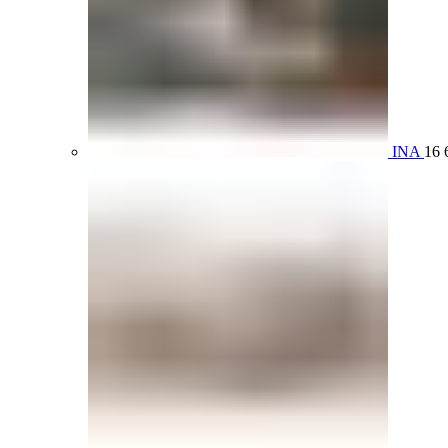
INA
16 