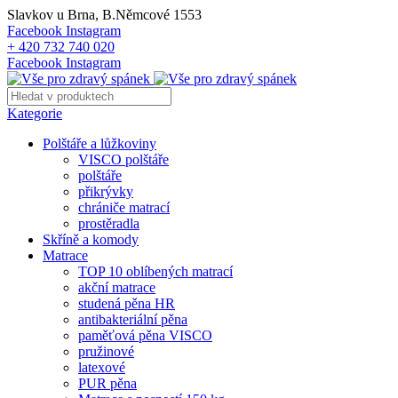
Slavkov u Brna, B.Němcové 1553
Facebook
Instagram
+ 420 732 740 020
Facebook
Instagram
Kategorie
Polštáře a lůžkoviny
VISCO polštáře
polštáře
přikrývky
chrániče matrací
prostěradla
Skříně a komody
Matrace
TOP 10 oblíbených matrací
akční matrace
studená pěna HR
antibakteriální pěna
paměťová pěna VISCO
pružinové
latexové
PUR pěna