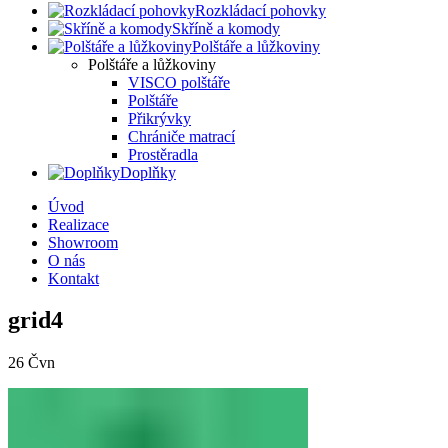
Rozkládací pohovky
Skříně a komody
Polštáře a lůžkoviny
Polštáře a lůžkoviny
VISCO polštáře
Polštáře
Přikrývky
Chrániče matrací
Prostěradla
Doplňky
Úvod
Realizace
Showroom
O nás
Kontakt
grid4
26
Čvn