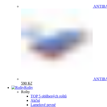
ANTIB
ANTIB
590
Kč
Rošty
Rošty
TOP 5 oblíbených roštů
Akční
Lamelové pevné