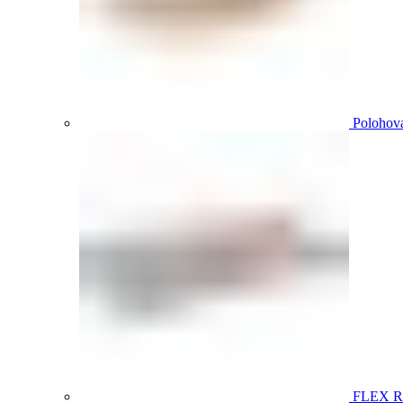
Polohova
FLEX 