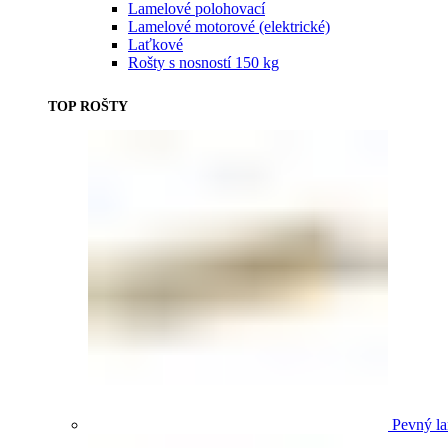
Lamelové polohovací
Lamelové motorové (elektrické)
Laťkové
Rošty s nosností 150 kg
TOP ROŠTY
Pevný la