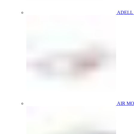
ADELL
AIR M