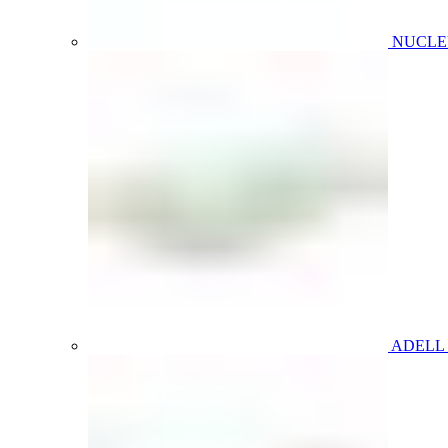
NUCL
ADELL