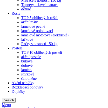
Matrace s nosností 150 kg
Toppery – krycí matrace
dětské
Rošty
TOP 5 oblíbených roštů
akční rošty
lamelové pevné
lamelové polohovací
lamelové motorové (elektrické)
laťkové
Rošty s nosností 150 kg
Postele
TOP 10 oblíbených postelí
akční postele
bukové
dubové
lamino
smrkové
čalouněné
Akční nabídky
Rozkládací pohovky
Doplňky
Search
Menu