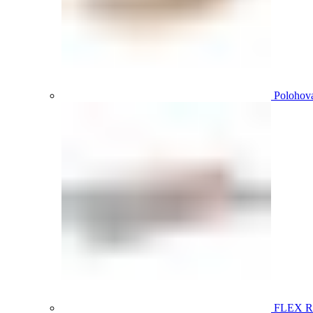
Polohova
FLEX 