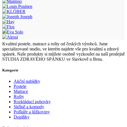
Kvalitní postele, matrace a rošty od českých výrobců. Jsme
specializované studio, ve kterém najdete vše pro kvalitní a zdravý
spánek. Naše produkty si můžete osobně vyzkoušet na naší prodejně
STUDIA ZDRAVÉHO SPÁNKU ve Slavkově u Brna.
Kategorie
Akční nabídky
Postele
Matrace
Rošty
Rozkládací pohovky
Skříně a komody
Polštáře a lůžkoviny
Doplňky