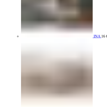
INA
16 