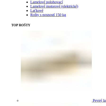
Lamelové polohovací
Lamelové motorové (elektrické)
Laťkové
Rošty s nosností 150 kg
TOP ROŠTY
Pevný la