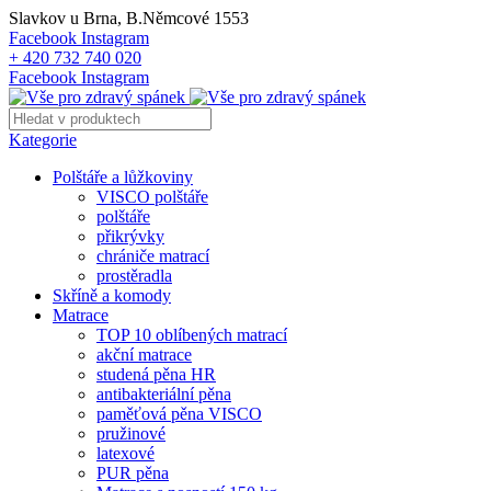
Slavkov u Brna, B.Němcové 1553
Facebook
Instagram
+ 420 732 740 020
Facebook
Instagram
Kategorie
Polštáře a lůžkoviny
VISCO polštáře
polštáře
přikrývky
chrániče matrací
prostěradla
Skříně a komody
Matrace
TOP 10 oblíbených matrací
akční matrace
studená pěna HR
antibakteriální pěna
paměťová pěna VISCO
pružinové
latexové
PUR pěna