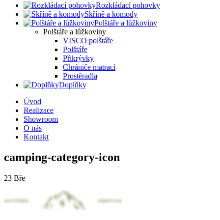
Rozkládací pohovky
Skříně a komody
Polštáře a lůžkoviny
Polštáře a lůžkoviny
VISCO polštáře
Polštáře
Přikrývky
Chrániče matrací
Prostěradla
Doplňky
Úvod
Realizace
Showroom
O nás
Kontakt
camping-category-icon
23
Bře