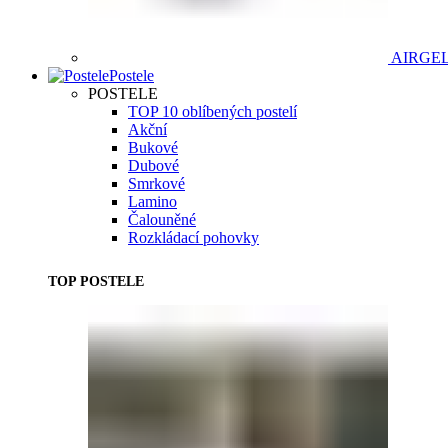
AIRGE
Postele
POSTELE
TOP 10 oblíbených postelí
Akční
Bukové
Dubové
Smrkové
Lamino
Čalouněné
Rozkládací pohovky
TOP POSTELE