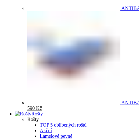
ANTIB
ANTIB
590
Kč
Rošty
Rošty
TOP 5 oblíbených roštů
Akční
Lamelové pevné