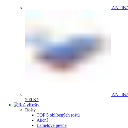
ANTIB
ANTIB
590
Kč
Rošty
Rošty
TOP 5 oblíbených roštů
Akční
Lamelové pevné