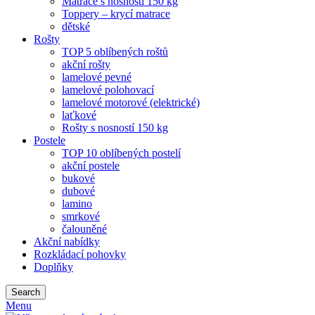
Matrace s nosností 150 kg
Toppery – krycí matrace
dětské
Rošty
TOP 5 oblíbených roštů
akční rošty
lamelové pevné
lamelové polohovací
lamelové motorové (elektrické)
laťkové
Rošty s nosností 150 kg
Postele
TOP 10 oblíbených postelí
akční postele
bukové
dubové
lamino
smrkové
čalouněné
Akční nabídky
Rozkládací pohovky
Doplňky
Search
Menu