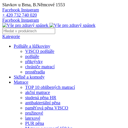
Slavkov u Brna, B.Němcové 1553
Facebook
Instagram
+ 420 732 740 020
Facebook
Instagram
Kategorie
Polštáře a lůžkoviny
VISCO polštáře
polštáře
přikrývky
chrániče matrací
prostěradla
Skříně a komody
Matrace
TOP 10 oblíbených matrací
akční matrace
studená pěna HR
antibakteriální pěna
paměťová pěna VISCO
pružinové
latexové
PUR pěna