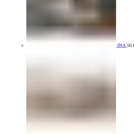
INA
16 