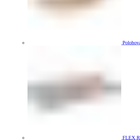
Polohova
FLEX 