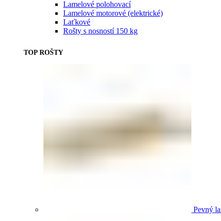
Lamelové polohovací
Lamelové motorové (elektrické)
Laťkové
Rošty s nosností 150 kg
TOP ROŠTY
Pevný la