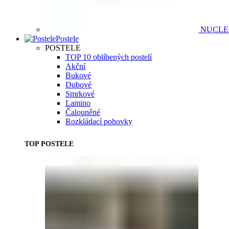
NUCL
Postele
POSTELE
TOP 10 oblíbených postelí
Akční
Bukové
Dubové
Smrkové
Lamino
Čalouněné
Rozkládací pohovky
TOP POSTELE