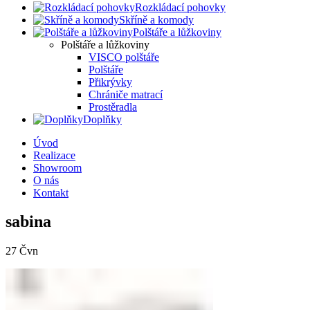
Rozkládací pohovky
Skříně a komody
Polštáře a lůžkoviny
Polštáře a lůžkoviny
VISCO polštáře
Polštáře
Přikrývky
Chrániče matrací
Prostěradla
Doplňky
Úvod
Realizace
Showroom
O nás
Kontakt
sabina
27
Čvn