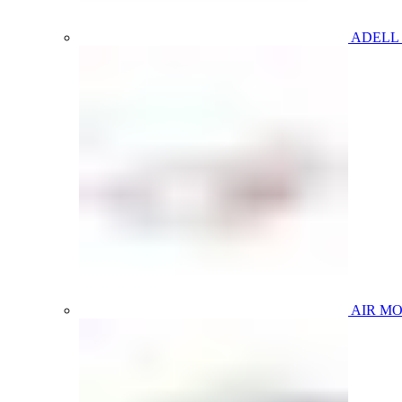
ADELL
AIR M