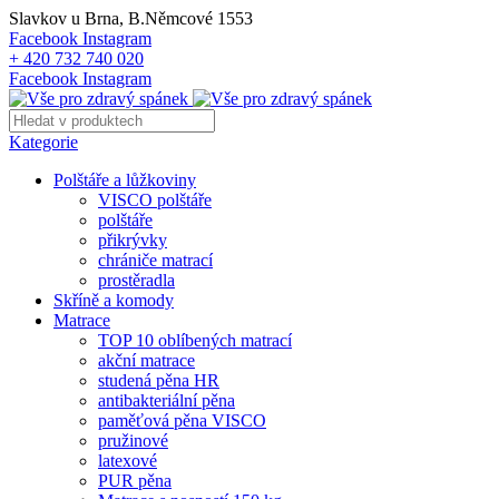
Slavkov u Brna, B.Němcové 1553
Facebook
Instagram
+ 420 732 740 020
Facebook
Instagram
Kategorie
Polštáře a lůžkoviny
VISCO polštáře
polštáře
přikrývky
chrániče matrací
prostěradla
Skříně a komody
Matrace
TOP 10 oblíbených matrací
akční matrace
studená pěna HR
antibakteriální pěna
paměťová pěna VISCO
pružinové
latexové
PUR pěna