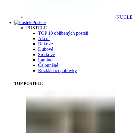
NUCL
Postele
POSTELE
TOP 10 oblíbených postelí
Akční
Bukové
Dubové
Smrkové
Lamino
Čalouněné
Rozkládací pohovky
TOP POSTELE