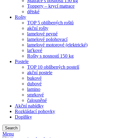
Matrace s nosností 150 kg
Toppery – krycí matrace
dětské
Rošty
TOP 5 oblíbených roštů
akční rošty
lamelové pevné
lamelové polohovací
lamelové motorové (elektrické)
laťkové
Rošty s nosností 150 kg
Postele
TOP 10 oblíbených postelí
akční postele
bukové
dubové
lamino
smrkové
čalouněné
Akční nabídky
Rozkládací pohovky
Doplňky
Search
Menu