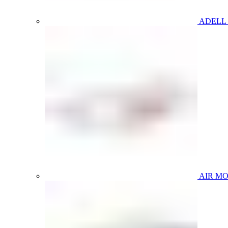
ADELL
AIR M