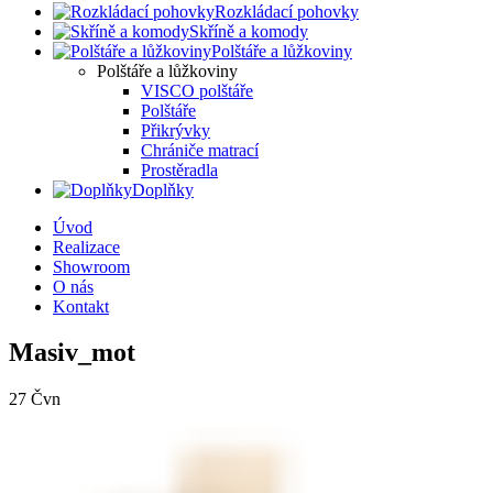
Rozkládací pohovky
Skříně a komody
Polštáře a lůžkoviny
Polštáře a lůžkoviny
VISCO polštáře
Polštáře
Přikrývky
Chrániče matrací
Prostěradla
Doplňky
Úvod
Realizace
Showroom
O nás
Kontakt
Masiv_mot
27
Čvn