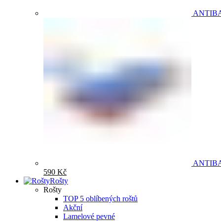
ANTIB
ANTIB
590
Kč
Rošty
Rošty
TOP 5 oblíbených roštů
Akční
Lamelové pevné