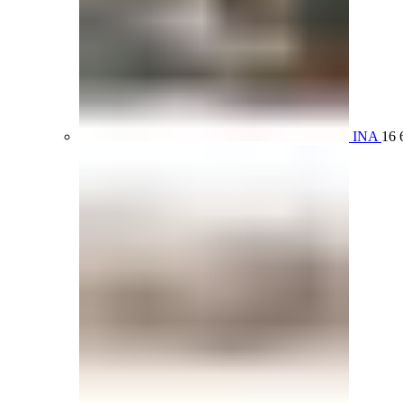
INA
16 