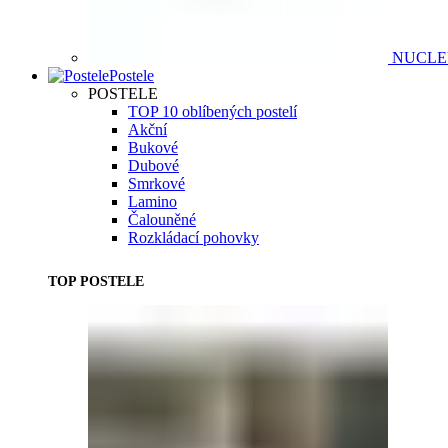
NUCL
Postele
POSTELE
TOP 10 oblíbených postelí
Akční
Bukové
Dubové
Smrkové
Lamino
Čalouněné
Rozkládací pohovky
TOP POSTELE