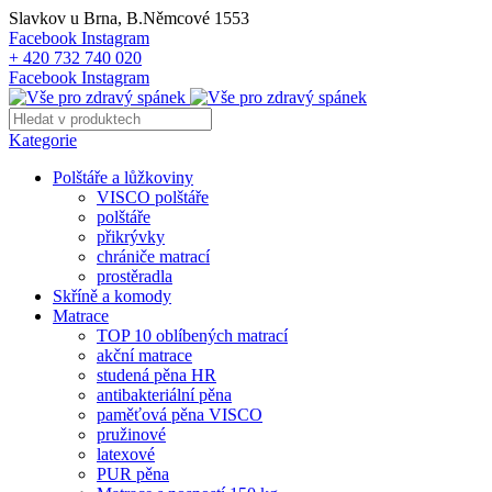
Slavkov u Brna, B.Němcové 1553
Facebook
Instagram
+ 420 732 740 020
Facebook
Instagram
Kategorie
Polštáře a lůžkoviny
VISCO polštáře
polštáře
přikrývky
chrániče matrací
prostěradla
Skříně a komody
Matrace
TOP 10 oblíbených matrací
akční matrace
studená pěna HR
antibakteriální pěna
paměťová pěna VISCO
pružinové
latexové
PUR pěna