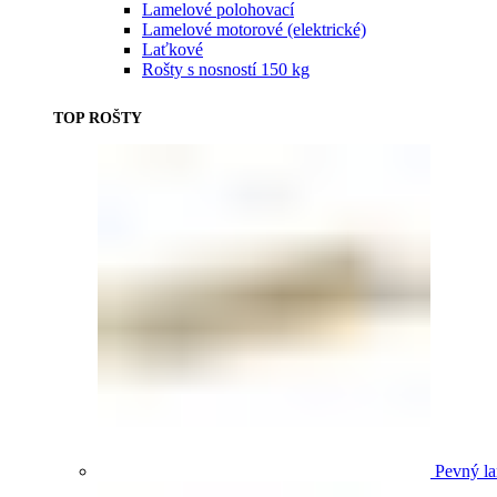
Lamelové polohovací
Lamelové motorové (elektrické)
Laťkové
Rošty s nosností 150 kg
TOP ROŠTY
Pevný la