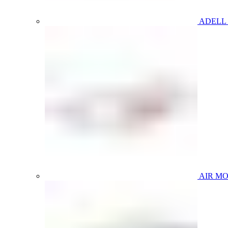
ADELL
AIR M