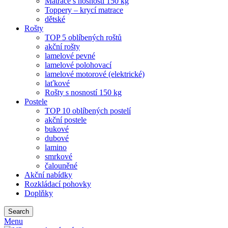
Matrace s nosností 150 kg
Toppery – krycí matrace
dětské
Rošty
TOP 5 oblíbených roštů
akční rošty
lamelové pevné
lamelové polohovací
lamelové motorové (elektrické)
laťkové
Rošty s nosností 150 kg
Postele
TOP 10 oblíbených postelí
akční postele
bukové
dubové
lamino
smrkové
čalouněné
Akční nabídky
Rozkládací pohovky
Doplňky
Search
Menu