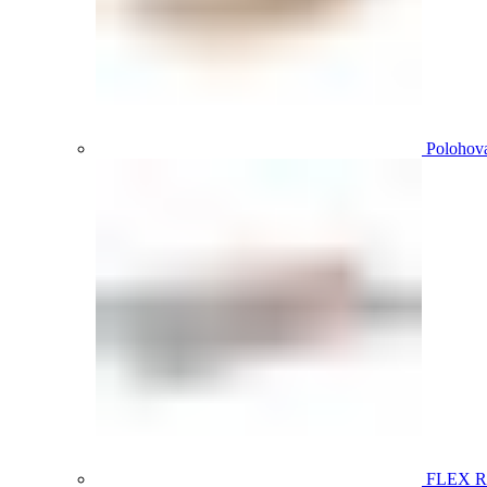
Polohova
FLEX 