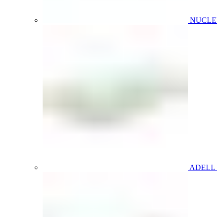
NUCL
ADELL