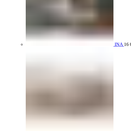
INA
16 