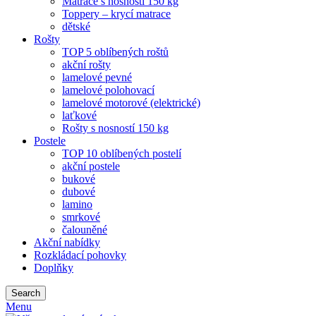
Matrace s nosností 150 kg
Toppery – krycí matrace
dětské
Rošty
TOP 5 oblíbených roštů
akční rošty
lamelové pevné
lamelové polohovací
lamelové motorové (elektrické)
laťkové
Rošty s nosností 150 kg
Postele
TOP 10 oblíbených postelí
akční postele
bukové
dubové
lamino
smrkové
čalouněné
Akční nabídky
Rozkládací pohovky
Doplňky
Search
Menu