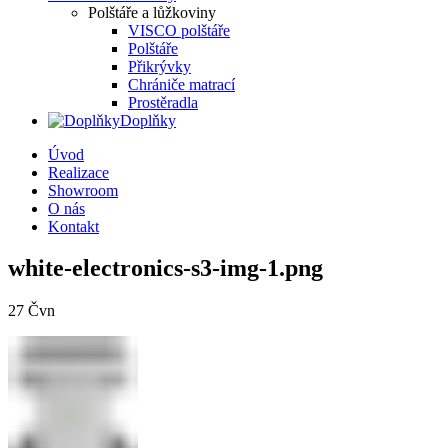
Polštáře a lůžkoviny
VISCO polštáře
Polštáře
Přikrývky
Chrániče matrací
Prostěradla
Doplňky
Úvod
Realizace
Showroom
O nás
Kontakt
white-electronics-s3-img-1.png
27
Čvn