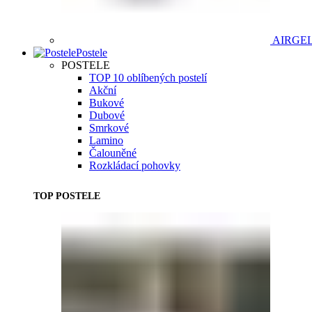
AIRGE
Postele
POSTELE
TOP 10 oblíbených postelí
Akční
Bukové
Dubové
Smrkové
Lamino
Čalouněné
Rozkládací pohovky
TOP POSTELE