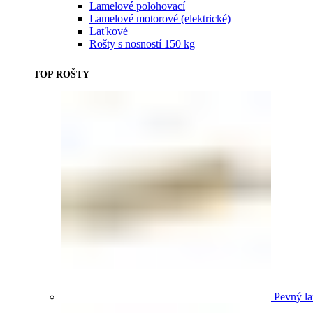
Lamelové polohovací
Lamelové motorové (elektrické)
Laťkové
Rošty s nosností 150 kg
TOP ROŠTY
Pevný la