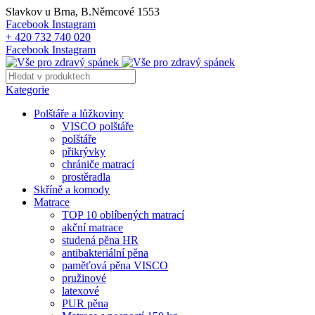
Slavkov u Brna, B.Němcové 1553
Facebook
Instagram
+ 420 732 740 020
Facebook
Instagram
Kategorie
Polštáře a lůžkoviny
VISCO polštáře
polštáře
přikrývky
chrániče matrací
prostěradla
Skříně a komody
Matrace
TOP 10 oblíbených matrací
akční matrace
studená pěna HR
antibakteriální pěna
paměťová pěna VISCO
pružinové
latexové
PUR pěna