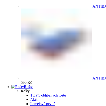
ANTIB
ANTIB
590
Kč
Rošty
Rošty
TOP 5 oblíbených roštů
Akční
Lamelové pevné