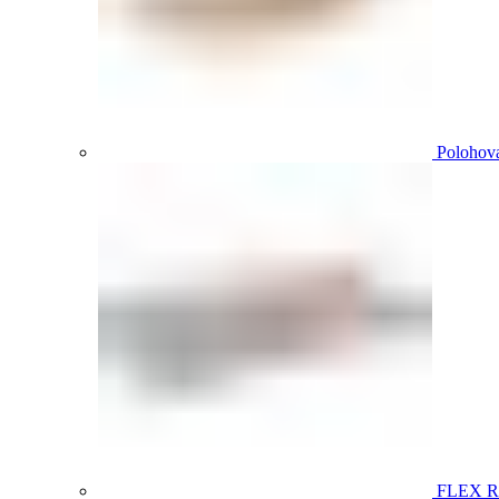
Polohova
FLEX 