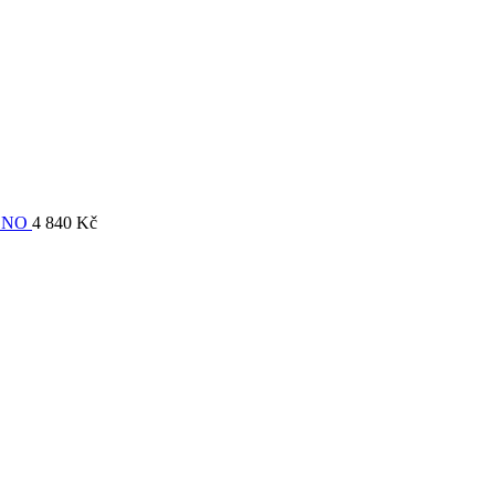
ONO
4 840
Kč