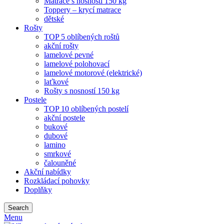
Matrace s nosností 150 kg
Toppery – krycí matrace
dětské
Rošty
TOP 5 oblíbených roštů
akční rošty
lamelové pevné
lamelové polohovací
lamelové motorové (elektrické)
laťkové
Rošty s nosností 150 kg
Postele
TOP 10 oblíbených postelí
akční postele
bukové
dubové
lamino
smrkové
čalouněné
Akční nabídky
Rozkládací pohovky
Doplňky
Search
Menu