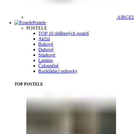
AIRGE
Postele
POSTELE
TOP 10 oblíbených postelí
Akční
Bukové
Dubové
Smrkové
Lamino
Čalouněné
Rozkládací pohovky
TOP POSTELE