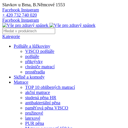
Slavkov u Brna, B.Němcové 1553
Facebook
Instagram
+ 420 732 740 020
Facebook
Instagram
Kategorie
Polštáře a lůžkoviny
VISCO polštáře
polštáře
přikrývky
chrániče matrací
prostěradla
Skříně a komody
Matrace
TOP 10 oblíbených matrací
akční matrace
studená pěna HR
antibakteriální pěna
paměťová pěna VISCO
pružinové
latexové
PUR pěna