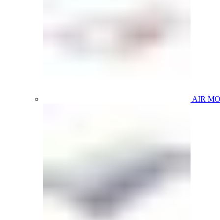
AIR M