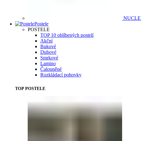
NUCL
Postele
POSTELE
TOP 10 oblíbených postelí
Akční
Bukové
Dubové
Smrkové
Lamino
Čalouněné
Rozkládací pohovky
TOP POSTELE