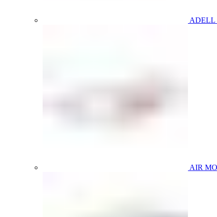
ADELL
AIR M