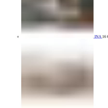
INA
16 