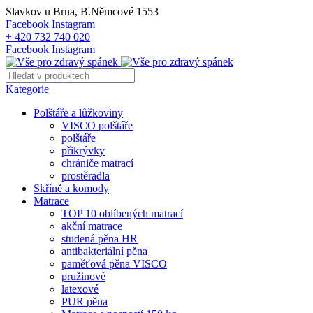
Slavkov u Brna, B.Němcové 1553
Facebook
Instagram
+ 420 732 740 020
Facebook
Instagram
Kategorie
Polštáře a lůžkoviny
VISCO polštáře
polštáře
přikrývky
chrániče matrací
prostěradla
Skříně a komody
Matrace
TOP 10 oblíbených matrací
akční matrace
studená pěna HR
antibakteriální pěna
paměťová pěna VISCO
pružinové
latexové
PUR pěna