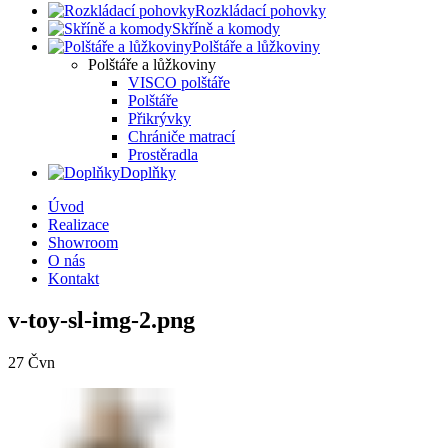
Rozkládací pohovky
Skříně a komody
Polštáře a lůžkoviny
Polštáře a lůžkoviny
VISCO polštáře
Polštáře
Přikrývky
Chrániče matrací
Prostěradla
Doplňky
Úvod
Realizace
Showroom
O nás
Kontakt
v-toy-sl-img-2.png
27
Čvn