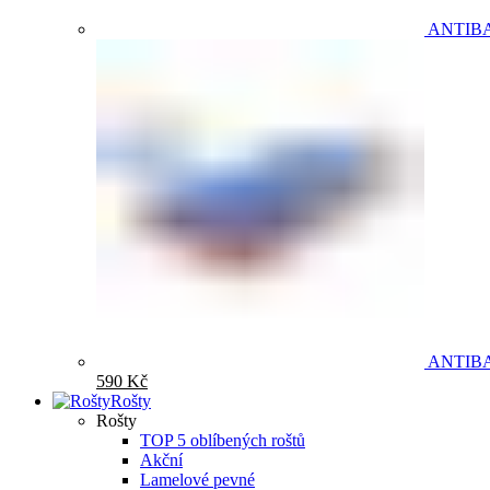
ANTIB
ANTIB
590
Kč
Rošty
Rošty
TOP 5 oblíbených roštů
Akční
Lamelové pevné