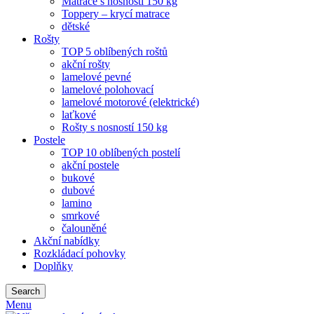
Matrace s nosností 150 kg
Toppery – krycí matrace
dětské
Rošty
TOP 5 oblíbených roštů
akční rošty
lamelové pevné
lamelové polohovací
lamelové motorové (elektrické)
laťkové
Rošty s nosností 150 kg
Postele
TOP 10 oblíbených postelí
akční postele
bukové
dubové
lamino
smrkové
čalouněné
Akční nabídky
Rozkládací pohovky
Doplňky
Search
Menu