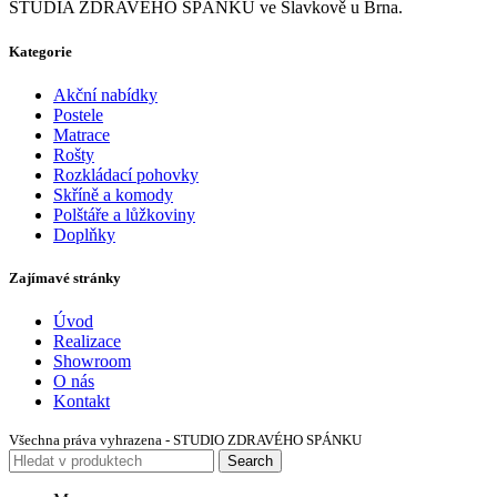
STUDIA ZDRAVÉHO SPÁNKU ve Slavkově u Brna.
Kategorie
Akční nabídky
Postele
Matrace
Rošty
Rozkládací pohovky
Skříně a komody
Polštáře a lůžkoviny
Doplňky
Zajímavé stránky
Úvod
Realizace
Showroom
O nás
Kontakt
Všechna práva vyhrazena - STUDIO ZDRAVÉHO SPÁNKU
Search