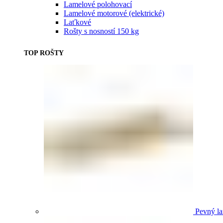
Lamelové polohovací
Lamelové motorové (elektrické)
Laťkové
Rošty s nosností 150 kg
TOP ROŠTY
Pevný la