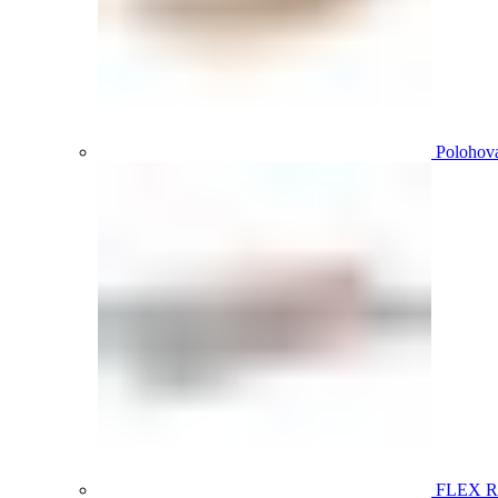
Polohova
FLEX 