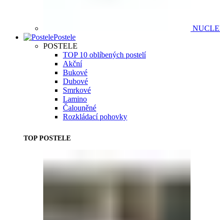
NUCL
Postele
POSTELE
TOP 10 oblíbených postelí
Akční
Bukové
Dubové
Smrkové
Lamino
Čalouněné
Rozkládací pohovky
TOP POSTELE