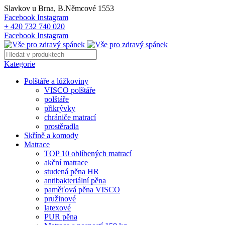
Slavkov u Brna, B.Němcové 1553
Facebook
Instagram
+ 420 732 740 020
Facebook
Instagram
Kategorie
Polštáře a lůžkoviny
VISCO polštáře
polštáře
přikrývky
chrániče matrací
prostěradla
Skříně a komody
Matrace
TOP 10 oblíbených matrací
akční matrace
studená pěna HR
antibakteriální pěna
paměťová pěna VISCO
pružinové
latexové
PUR pěna