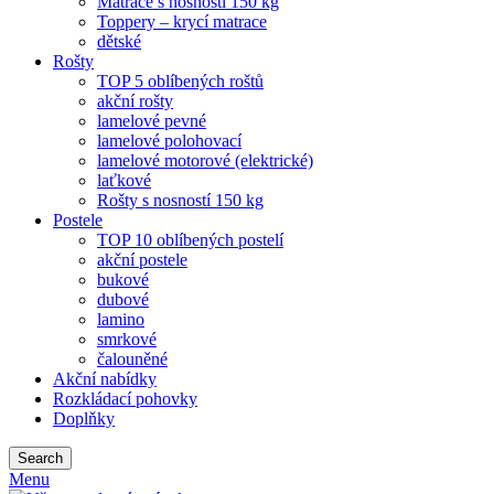
Matrace s nosností 150 kg
Toppery – krycí matrace
dětské
Rošty
TOP 5 oblíbených roštů
akční rošty
lamelové pevné
lamelové polohovací
lamelové motorové (elektrické)
laťkové
Rošty s nosností 150 kg
Postele
TOP 10 oblíbených postelí
akční postele
bukové
dubové
lamino
smrkové
čalouněné
Akční nabídky
Rozkládací pohovky
Doplňky
Search
Menu