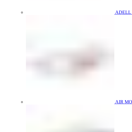
ADELL
AIR M