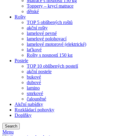
Matrace s nosností 150 kg
Toppery – krycí matrace
dětské
Rošty
TOP 5 oblíbených roštů
akční rošty
lamelové pevné
lamelové polohovací
lamelové motorové (elektrické)
laťkové
Rošty s nosností 150 kg
Postele
TOP 10 oblíbených postelí
akční postele
bukové
dubové
lamino
smrkové
čalouněné
Akční nabídky
Rozkládací pohovky
Doplňky
Search
Menu