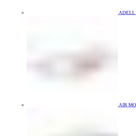
ADELL
AIR M