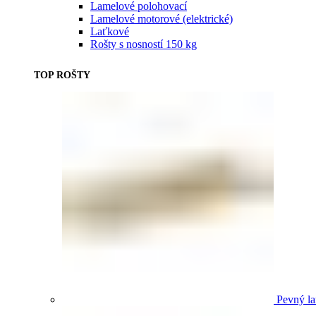
Lamelové polohovací
Lamelové motorové (elektrické)
Laťkové
Rošty s nosností 150 kg
TOP ROŠTY
Pevný la