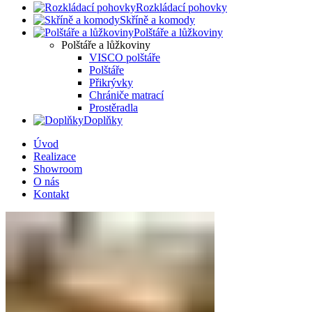
Rozkládací pohovky
Skříně a komody
Polštáře a lůžkoviny
Polštáře a lůžkoviny
VISCO polštáře
Polštáře
Přikrývky
Chrániče matrací
Prostěradla
Doplňky
Úvod
Realizace
Showroom
O nás
Kontakt