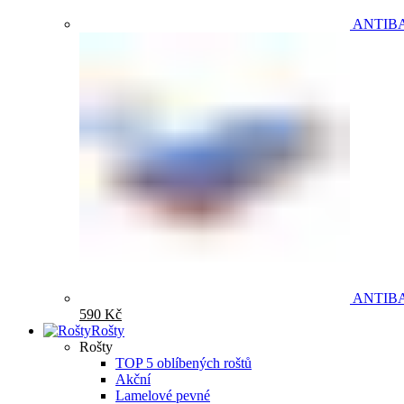
ANTIB
ANTIB
590
Kč
Rošty
Rošty
TOP 5 oblíbených roštů
Akční
Lamelové pevné