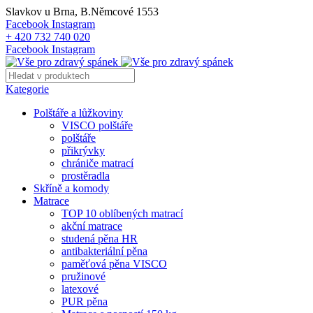
Slavkov u Brna, B.Němcové 1553
Facebook
Instagram
+ 420 732 740 020
Facebook
Instagram
Kategorie
Polštáře a lůžkoviny
VISCO polštáře
polštáře
přikrývky
chrániče matrací
prostěradla
Skříně a komody
Matrace
TOP 10 oblíbených matrací
akční matrace
studená pěna HR
antibakteriální pěna
paměťová pěna VISCO
pružinové
latexové
PUR pěna