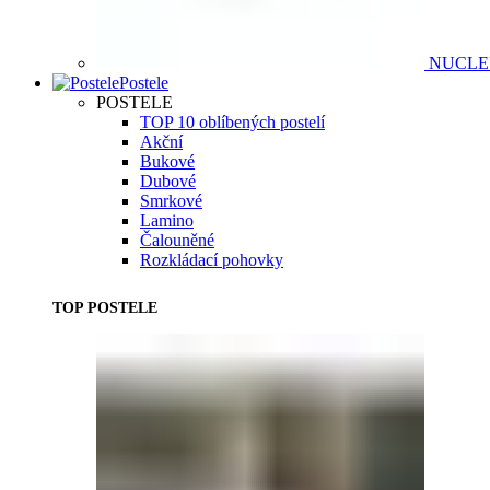
NUCL
Postele
POSTELE
TOP 10 oblíbených postelí
Akční
Bukové
Dubové
Smrkové
Lamino
Čalouněné
Rozkládací pohovky
TOP POSTELE