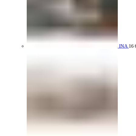
INA
16 