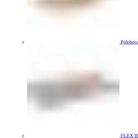
Polohova
FLEX 