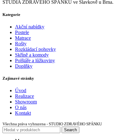
STUDIA ZDRAVÉHO SPÁNKU ve Slavkově u Brna.
Kategorie
Akční nabídky
Postele
Matrace
Rošty
Rozkládací pohovky
Skříně a komody
Polštáře a lůžkoviny
Doplňky
Zajímavé stránky
Úvod
Realizace
Showroom
O nás
Kontakt
Všechna práva vyhrazena - STUDIO ZDRAVÉHO SPÁNKU
Search