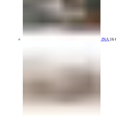
INA
16 