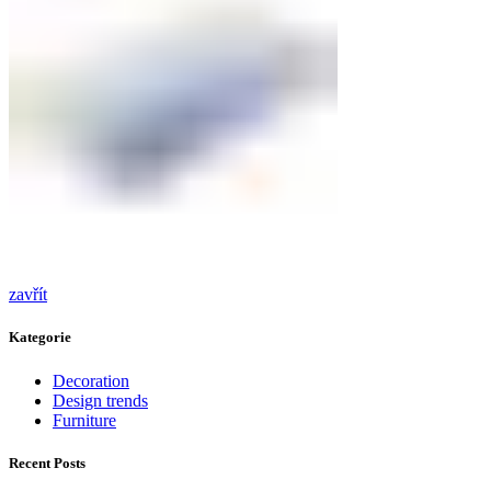
zavřít
Kategorie
Decoration
Design trends
Furniture
Recent Posts