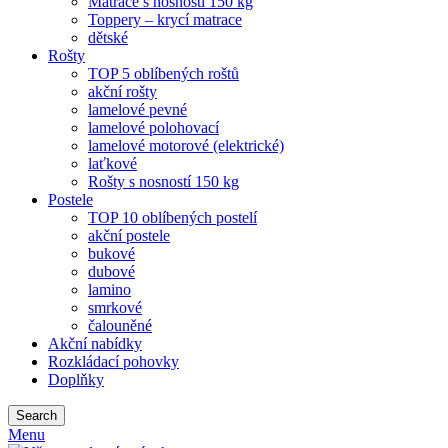
Matrace s nosností 150 kg
Toppery – krycí matrace
dětské
Rošty
TOP 5 oblíbených roštů
akční rošty
lamelové pevné
lamelové polohovací
lamelové motorové (elektrické)
laťkové
Rošty s nosností 150 kg
Postele
TOP 10 oblíbených postelí
akční postele
bukové
dubové
lamino
smrkové
čalouněné
Akční nabídky
Rozkládací pohovky
Doplňky
Search
Menu