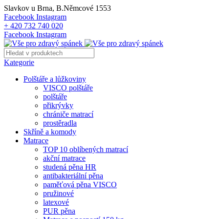
Slavkov u Brna, B.Němcové 1553
Facebook
Instagram
+ 420 732 740 020
Facebook
Instagram
Kategorie
Polštáře a lůžkoviny
VISCO polštáře
polštáře
přikrývky
chrániče matrací
prostěradla
Skříně a komody
Matrace
TOP 10 oblíbených matrací
akční matrace
studená pěna HR
antibakteriální pěna
paměťová pěna VISCO
pružinové
latexové
PUR pěna