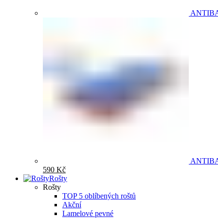
ANTIB
ANTIB
590
Kč
Rošty
Rošty
TOP 5 oblíbených roštů
Akční
Lamelové pevné