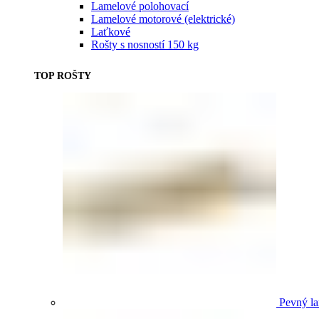
Lamelové polohovací
Lamelové motorové (elektrické)
Laťkové
Rošty s nosností 150 kg
TOP ROŠTY
Pevný la