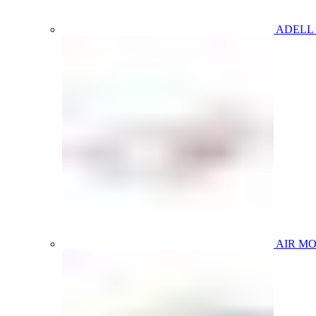
ADELL
AIR M