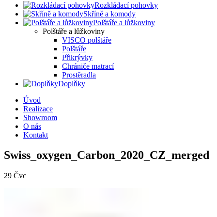
Rozkládací pohovky
Skříně a komody
Polštáře a lůžkoviny
Polštáře a lůžkoviny
VISCO polštáře
Polštáře
Přikrývky
Chrániče matrací
Prostěradla
Doplňky
Úvod
Realizace
Showroom
O nás
Kontakt
Swiss_oxygen_Carbon_2020_CZ_merged
29
Čvc