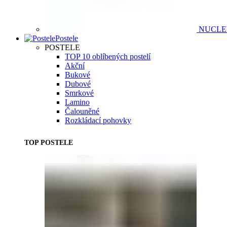
NUCL
Postele
POSTELE
TOP 10 oblíbených postelí
Akční
Bukové
Dubové
Smrkové
Lamino
Čalouněné
Rozkládací pohovky
TOP POSTELE