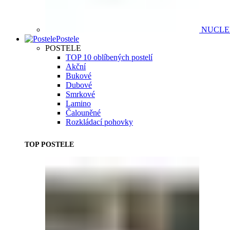
NUCL
Postele
POSTELE
TOP 10 oblíbených postelí
Akční
Bukové
Dubové
Smrkové
Lamino
Čalouněné
Rozkládací pohovky
TOP POSTELE