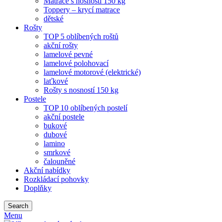
Matrace s nosností 150 kg
Toppery – krycí matrace
dětské
Rošty
TOP 5 oblíbených roštů
akční rošty
lamelové pevné
lamelové polohovací
lamelové motorové (elektrické)
laťkové
Rošty s nosností 150 kg
Postele
TOP 10 oblíbených postelí
akční postele
bukové
dubové
lamino
smrkové
čalouněné
Akční nabídky
Rozkládací pohovky
Doplňky
Search
Menu