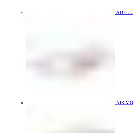
ADELL
AIR M