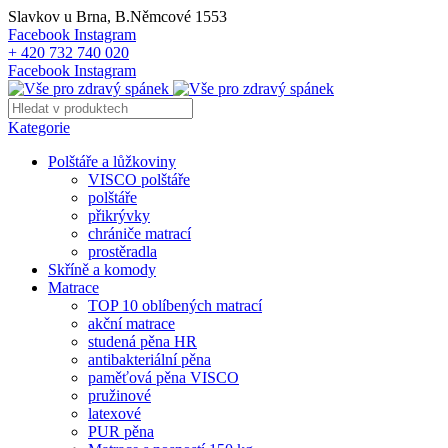
Slavkov u Brna, B.Němcové 1553
Facebook
Instagram
+ 420 732 740 020
Facebook
Instagram
Kategorie
Polštáře a lůžkoviny
VISCO polštáře
polštáře
přikrývky
chrániče matrací
prostěradla
Skříně a komody
Matrace
TOP 10 oblíbených matrací
akční matrace
studená pěna HR
antibakteriální pěna
paměťová pěna VISCO
pružinové
latexové
PUR pěna