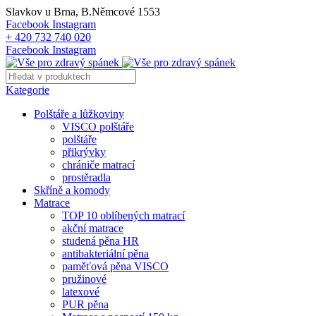
Slavkov u Brna, B.Němcové 1553
Facebook
Instagram
+ 420 732 740 020
Facebook
Instagram
Kategorie
Polštáře a lůžkoviny
VISCO polštáře
polštáře
přikrývky
chrániče matrací
prostěradla
Skříně a komody
Matrace
TOP 10 oblíbených matrací
akční matrace
studená pěna HR
antibakteriální pěna
paměťová pěna VISCO
pružinové
latexové
PUR pěna