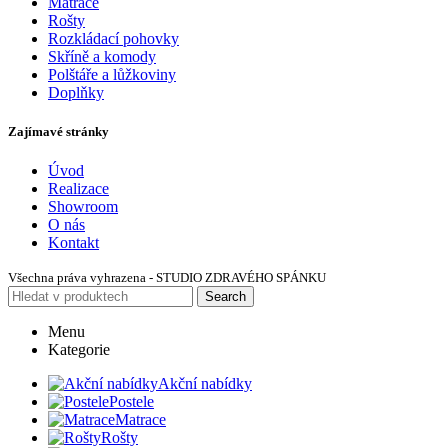
Matrace
Rošty
Rozkládací pohovky
Skříně a komody
Polštáře a lůžkoviny
Doplňky
Zajímavé stránky
Úvod
Realizace
Showroom
O nás
Kontakt
Všechna práva vyhrazena - STUDIO ZDRAVÉHO SPÁNKU
Search
Menu
Kategorie
Akční nabídky
Postele
Matrace
Rošty