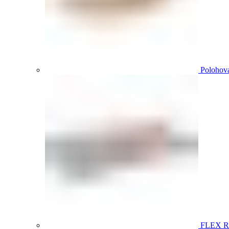
Polohova
FLEX 