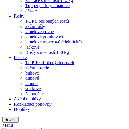
Matrace s nosností 150 kg
Toppery – krycí matrace
dětské
Rošty
TOP 5 oblíbených roštů
akční rošty
lamelové pevné
lamelové polohovací
lamelové motorové (elektrické)
laťkové
Rošty s nosností 150 kg
Postele
TOP 10 oblíbených postelí
akční postele
bukové
dubové
lamino
smrkové
čalouněné
Akční nabídky
Rozkládací pohovky
Doplňky
Search
Menu