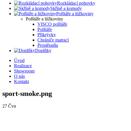
Rozkládací pohovky
Skříně a komody
Polštáře a lůžkoviny
Polštáře a lůžkoviny
VISCO polštáře
Polštáře
Přikrývky
Chrániče matrací
Prostěradla
Doplňky
Úvod
Realizace
Showroom
O nás
Kontakt
sport-smoke.png
27
Čvn