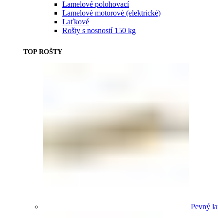
Lamelové polohovací
Lamelové motorové (elektrické)
Laťkové
Rošty s nosností 150 kg
TOP ROŠTY
Pevný la