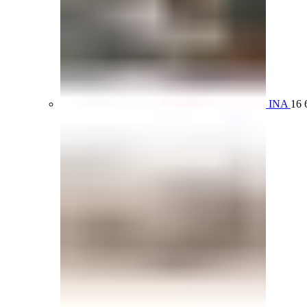
INA
16 