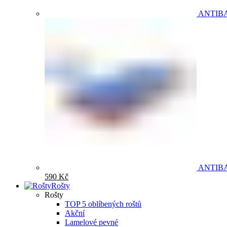
ANTIB
ANTIB
590
Kč
Rošty
Rošty
TOP 5 oblíbených roštů
Akční
Lamelové pevné