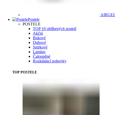
AIRGE
Postele
POSTELE
TOP 10 oblíbených postelí
Akční
Bukové
Dubové
Smrkové
Lamino
Čalouněné
Rozkládací pohovky
TOP POSTELE