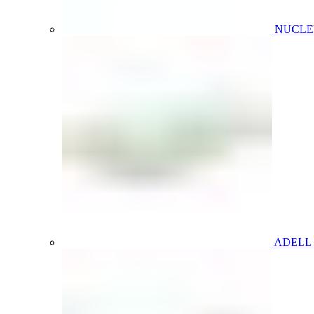
NUCL
ADELL