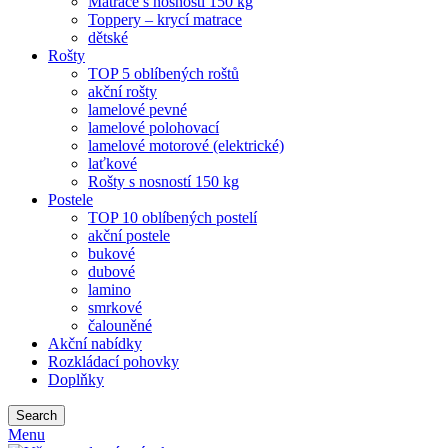
Matrace s nosností 150 kg
Toppery – krycí matrace
dětské
Rošty
TOP 5 oblíbených roštů
akční rošty
lamelové pevné
lamelové polohovací
lamelové motorové (elektrické)
laťkové
Rošty s nosností 150 kg
Postele
TOP 10 oblíbených postelí
akční postele
bukové
dubové
lamino
smrkové
čalouněné
Akční nabídky
Rozkládací pohovky
Doplňky
Search
Menu