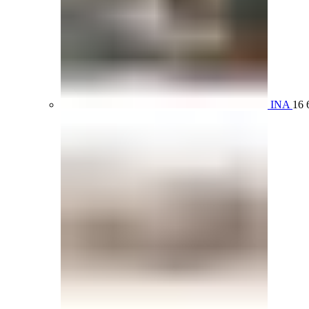
INA
16 