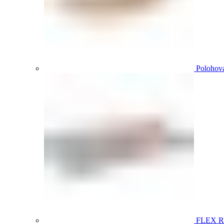
Polohova
FLEX 