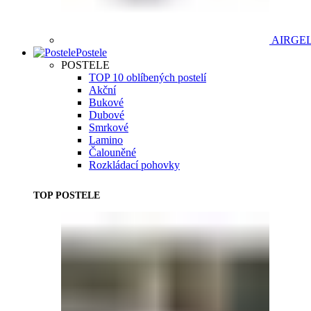
AIRGE
Postele
POSTELE
TOP 10 oblíbených postelí
Akční
Bukové
Dubové
Smrkové
Lamino
Čalouněné
Rozkládací pohovky
TOP POSTELE