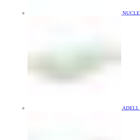
NUCL
ADELL