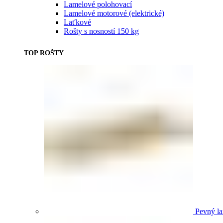
Lamelové polohovací
Lamelové motorové (elektrické)
Laťkové
Rošty s nosností 150 kg
TOP ROŠTY
Pevný la