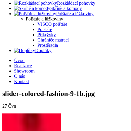
Rozkládací pohovky
Skříně a komody
Polštáře a lůžkoviny
Polštáře a lůžkoviny
VISCO polštáře
Polštáře
Přikrývky
Chrániče matrací
Prostěradla
Doplňky
Úvod
Realizace
Showroom
O nás
Kontakt
slider-colored-fashion-9-1b.jpg
27
Čvn