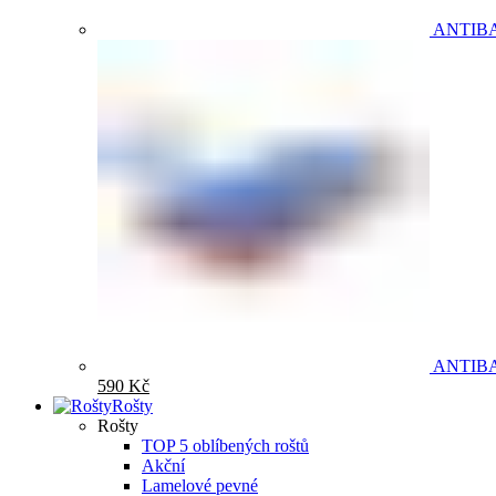
ANTIB
ANTIB
590
Kč
Rošty
Rošty
TOP 5 oblíbených roštů
Akční
Lamelové pevné