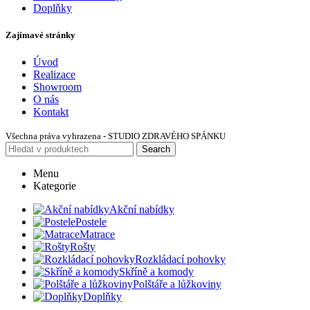
Doplňky
Zajímavé stránky
Úvod
Realizace
Showroom
O nás
Kontakt
Všechna práva vyhrazena - STUDIO ZDRAVÉHO SPÁNKU
Search
Menu
Kategorie
Akční nabídky
Postele
Matrace
Rošty
Rozkládací pohovky
Skříně a komody
Polštáře a lůžkoviny
Doplňky