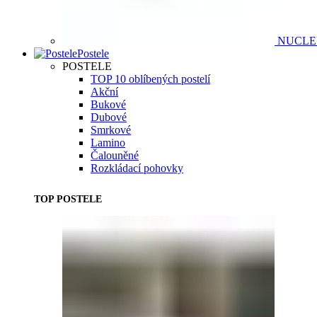
NUCL
Postele
POSTELE
TOP 10 oblíbených postelí
Akční
Bukové
Dubové
Smrkové
Lamino
Čalouněné
Rozkládací pohovky
TOP POSTELE