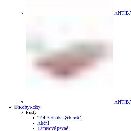
ANTIB
ANTIB
Rošty
Rošty
TOP 5 oblíbených roštů
Akční
Lamelové pevné