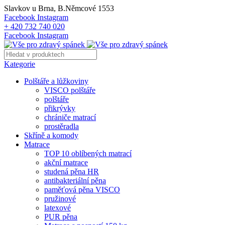
Slavkov u Brna, B.Němcové 1553
Facebook
Instagram
+ 420 732 740 020
Facebook
Instagram
Kategorie
Polštáře a lůžkoviny
VISCO polštáře
polštáře
přikrývky
chrániče matrací
prostěradla
Skříně a komody
Matrace
TOP 10 oblíbených matrací
akční matrace
studená pěna HR
antibakteriální pěna
paměťová pěna VISCO
pružinové
latexové
PUR pěna