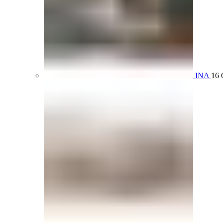
INA
16 