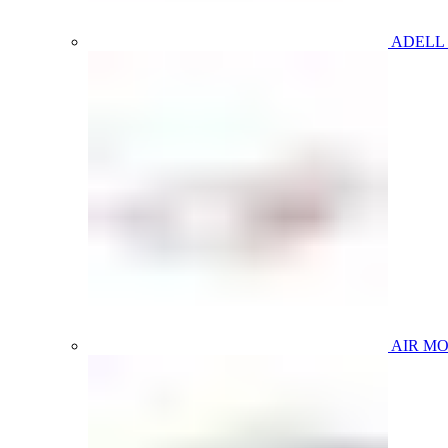
ADELL
AIR M