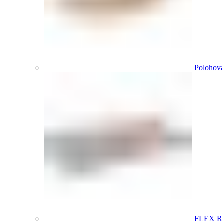
Polohova
FLEX 