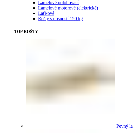
Lamelové polohovací
Lamelové motorové (elektrické)
Laťkové
Rošty s nosností 150 kg
TOP ROŠTY
Pevný la