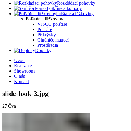
Rozkládací pohovky
Skříně a komody
Polštáře a lůžkoviny
Polštáře a lůžkoviny
VISCO polštáře
Polštáře
Přikrývky
Chrániče matrací
Prostěradla
Doplňky
Úvod
Realizace
Showroom
O nás
Kontakt
slide-look-3.jpg
27
Čvn