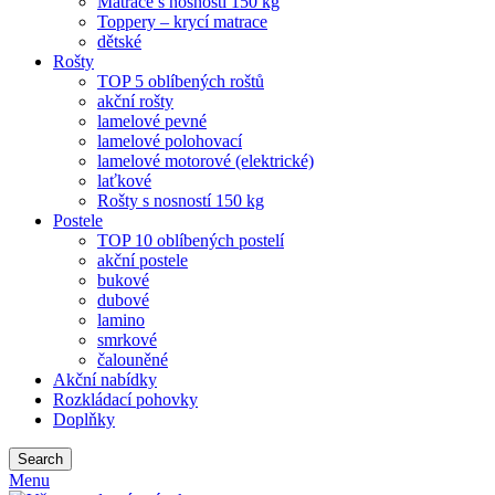
Matrace s nosností 150 kg
Toppery – krycí matrace
dětské
Rošty
TOP 5 oblíbených roštů
akční rošty
lamelové pevné
lamelové polohovací
lamelové motorové (elektrické)
laťkové
Rošty s nosností 150 kg
Postele
TOP 10 oblíbených postelí
akční postele
bukové
dubové
lamino
smrkové
čalouněné
Akční nabídky
Rozkládací pohovky
Doplňky
Search
Menu