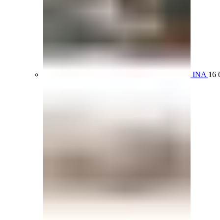
INA
16 