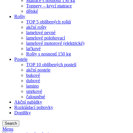
Matrace s nosností 150 kg
Toppery – krycí matrace
dětské
Rošty
TOP 5 oblíbených roštů
akční rošty
lamelové pevné
lamelové polohovací
lamelové motorové (elektrické)
laťkové
Rošty s nosností 150 kg
Postele
TOP 10 oblíbených postelí
akční postele
bukové
dubové
lamino
smrkové
čalouněné
Akční nabídky
Rozkládací pohovky
Doplňky
Search
Menu