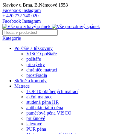
Slavkov u Brna, B.Němcové 1553
Facebook
Instagram
+ 420 732 740 020
Facebook
Instagram
Kategorie
Polštáře a lůžkoviny
VISCO polštáře
polštáře
přikrývky
chrániče matrací
prostěradla
Skříně a komody
Matrace
TOP 10 oblíbených matrací
akční matrace
studená pěna HR
antibakteriální pěna
paměťová pěna VISCO
pružinové
latexové
PUR pěna