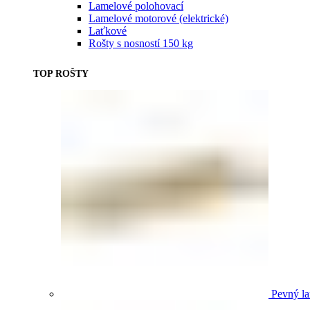
Lamelové polohovací
Lamelové motorové (elektrické)
Laťkové
Rošty s nosností 150 kg
TOP ROŠTY
Pevný la