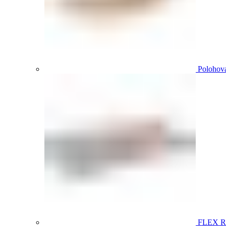
Polohova
FLEX 