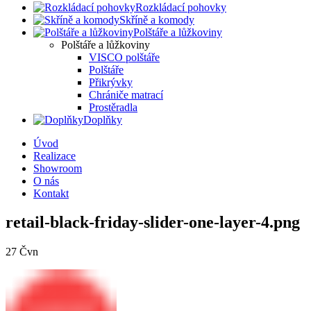
Rozkládací pohovky
Skříně a komody
Polštáře a lůžkoviny
Polštáře a lůžkoviny
VISCO polštáře
Polštáře
Přikrývky
Chrániče matrací
Prostěradla
Doplňky
Úvod
Realizace
Showroom
O nás
Kontakt
retail-black-friday-slider-one-layer-4.png
27
Čvn