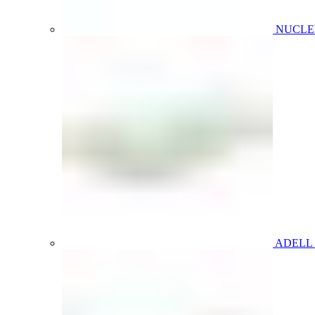
NUCL
ADELL