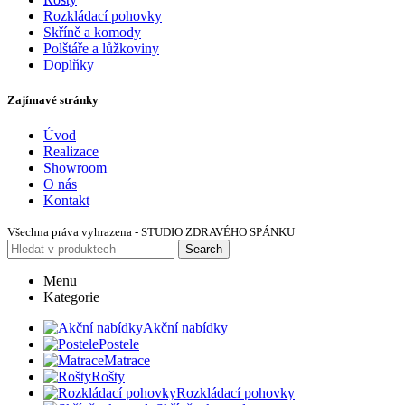
Rozkládací pohovky
Skříně a komody
Polštáře a lůžkoviny
Doplňky
Zajímavé stránky
Úvod
Realizace
Showroom
O nás
Kontakt
Všechna práva vyhrazena - STUDIO ZDRAVÉHO SPÁNKU
Search
Menu
Kategorie
Akční nabídky
Postele
Matrace
Rošty
Rozkládací pohovky