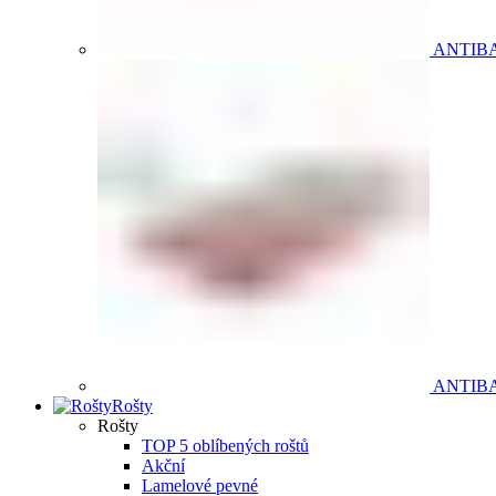
ANTIB
ANTIB
Rošty
Rošty
TOP 5 oblíbených roštů
Akční
Lamelové pevné