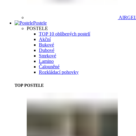
AIRGE
Postele
POSTELE
TOP 10 oblíbených postelí
Akční
Bukové
Dubové
Smrkové
Lamino
Čalouněné
Rozkládací pohovky
TOP POSTELE