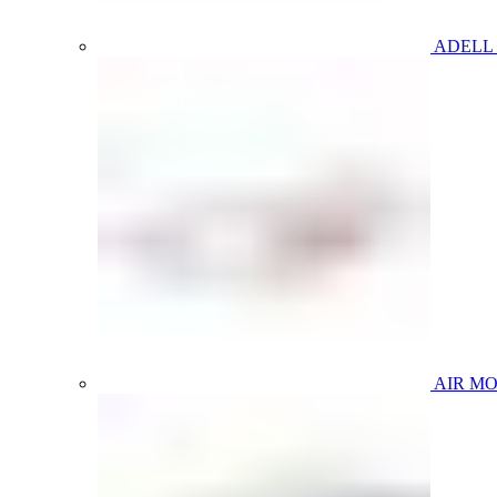
ADELL
AIR M