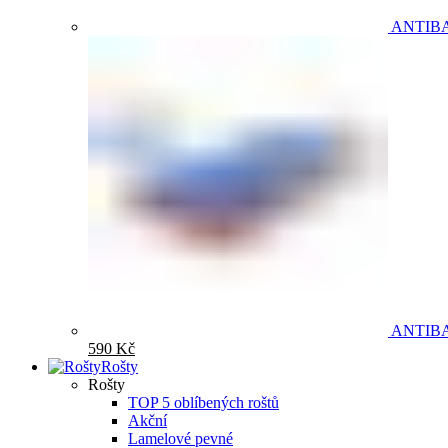
ANTIB
ANTIB
590
Kč
Rošty
Rošty
TOP 5 oblíbených roštů
Akční
Lamelové pevné