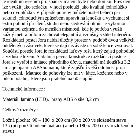
je ideálním řešením pro spaní v malém bytě nebo domku. Přes den
lze využít jako sedačku, v noci poslouží jako kvalitní jednolůžko
nebo dvoulůžko. V případě potřeby můžete postel během pár
sekund jednoduchým způsobem upravit na lenošku a vychutnat si
extra pohodlí při čtení, studiu nebo sledování filmů. Je výbornou
variantou zejména do menších místností, kde je potřeba využít
každý metr a přitom zachovat elegantní a vzdušný vzhled interiéru.
Rozkládací postel Jora nabízí úložný prostor v podobě dvou velkých
oddělených zásuvek, které se dají nezávisle na sobě lehce vysouvat.
Součástí postele Jora je rozkládací laťový rošt, který zajistí pohodlné
a vzdušné ležení. Stabilní a pevná konstrukce rozkládací postele
Jora se vyrábí z imitace přírodního dřeva, materiál má tloušťku 3,2
cm a je opatřen ABShranami, které zajišťují větší odolnost proti
poškození. Matrace do pohovky lze mít v látce, kožence nebo v
bílém potahu, které jsou pratelné na 60 stupňů.
Technické informace :
Materiál: lamino (LTD), hrany ABS o síle 3,2 cm
Celkové rozměry :
Ložná plocha: 90 – 180 x 200 cm (90 x 200 ve složeném stavu,
135 (při použití půlené matrace) a nebo 180 x 200 cm v rozloženém
stavu)