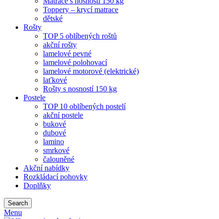
Matrace s nosností 150 kg
Toppery – krycí matrace
dětské
Rošty
TOP 5 oblíbených roštů
akční rošty
lamelové pevné
lamelové polohovací
lamelové motorové (elektrické)
laťkové
Rošty s nosností 150 kg
Postele
TOP 10 oblíbených postelí
akční postele
bukové
dubové
lamino
smrkové
čalouněné
Akční nabídky
Rozkládací pohovky
Doplňky
Search
Menu