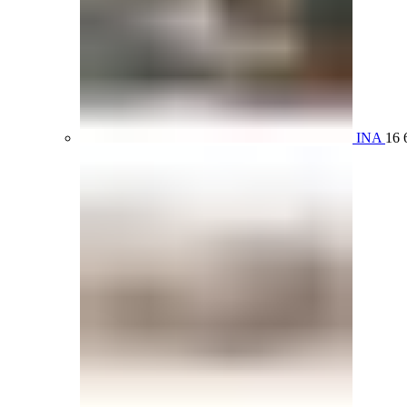
INA
16 