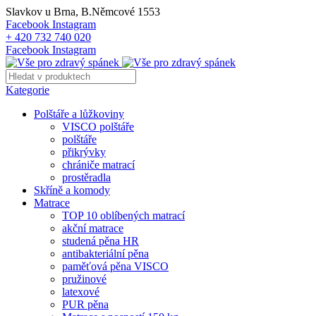
Slavkov u Brna, B.Němcové 1553
Facebook
Instagram
+ 420 732 740 020
Facebook
Instagram
Kategorie
Polštáře a lůžkoviny
VISCO polštáře
polštáře
přikrývky
chrániče matrací
prostěradla
Skříně a komody
Matrace
TOP 10 oblíbených matrací
akční matrace
studená pěna HR
antibakteriální pěna
paměťová pěna VISCO
pružinové
latexové
PUR pěna