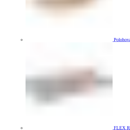
Polohova
FLEX 