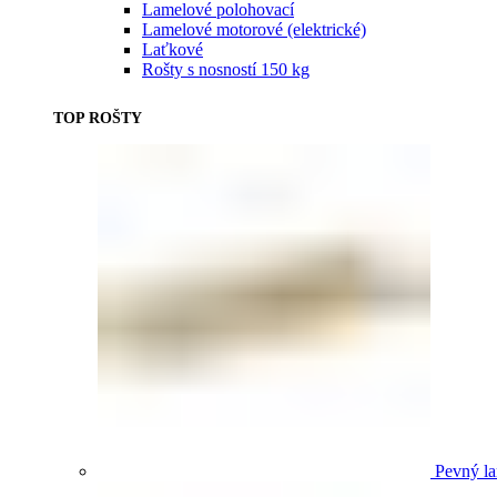
Lamelové polohovací
Lamelové motorové (elektrické)
Laťkové
Rošty s nosností 150 kg
TOP ROŠTY
Pevný la