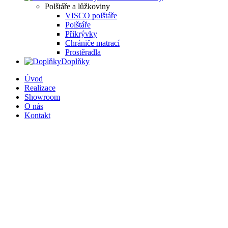
Polštáře a lůžkoviny
VISCO polštáře
Polštáře
Přikrývky
Chrániče matrací
Prostěradla
Doplňky
Úvod
Realizace
Showroom
O nás
Kontakt