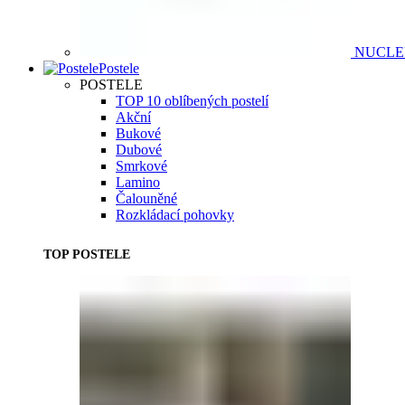
NUCL
Postele
POSTELE
TOP 10 oblíbených postelí
Akční
Bukové
Dubové
Smrkové
Lamino
Čalouněné
Rozkládací pohovky
TOP POSTELE