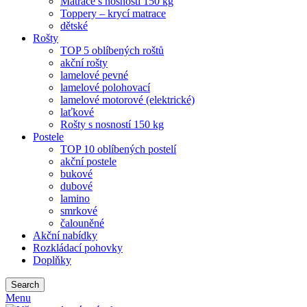
Matrace s nosností 150 kg
Toppery – krycí matrace
dětské
Rošty
TOP 5 oblíbených roštů
akční rošty
lamelové pevné
lamelové polohovací
lamelové motorové (elektrické)
laťkové
Rošty s nosností 150 kg
Postele
TOP 10 oblíbených postelí
akční postele
bukové
dubové
lamino
smrkové
čalouněné
Akční nabídky
Rozkládací pohovky
Doplňky
Search
Menu