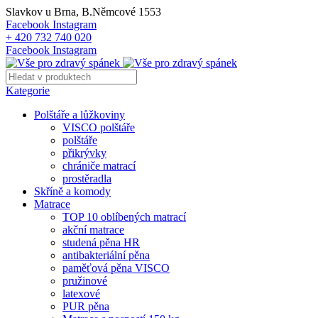
Slavkov u Brna, B.Němcové 1553
Facebook
Instagram
+ 420 732 740 020
Facebook
Instagram
Kategorie
Polštáře a lůžkoviny
VISCO polštáře
polštáře
přikrývky
chrániče matrací
prostěradla
Skříně a komody
Matrace
TOP 10 oblíbených matrací
akční matrace
studená pěna HR
antibakteriální pěna
paměťová pěna VISCO
pružinové
latexové
PUR pěna