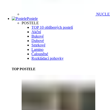
NUCL
Postele
POSTELE
TOP 10 oblíbených postelí
Akční
Bukové
Dubové
Smrkové
Lamino
Čalouněné
Rozkládací pohovky
TOP POSTELE