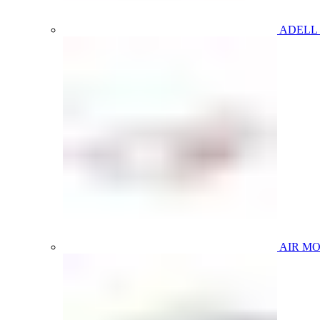
ADELL
AIR M