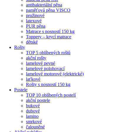
antibakteriální pěna
paměťová pěna VISCO
pružinové
latexové
PUR pěna
Matrace s nosností 150 kg
Toppery – krycí matrace
dětské
Rošty
TOP 5 oblíbených roštů
akční rošty
lamelové pevné
lamelové polohovací
lamelové motorové (elektrické)
laťkové
Rošty s nosností 150 kg
Postele
TOP 10 oblíbených postelí
akční postele
bukové
dubové
lamino
smrkové
čalouněné