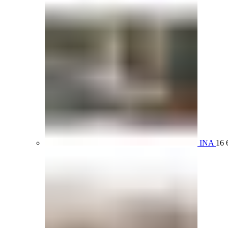
INA
16 