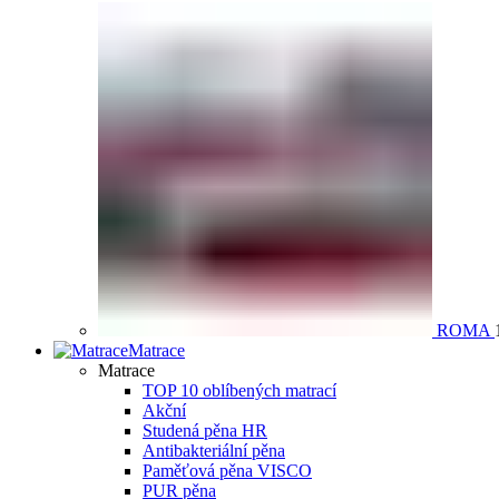
ROMA
Matrace
Matrace
TOP 10 oblíbených matrací
Akční
Studená pěna HR
Antibakteriální pěna
Paměťová pěna VISCO
PUR pěna