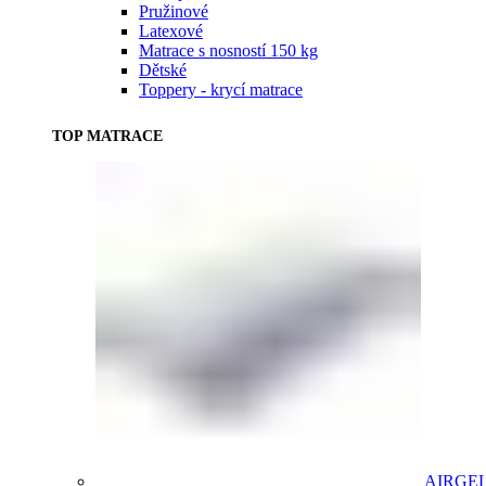
Pružinové
Latexové
Matrace s nosností 150 kg
Dětské
Toppery - krycí matrace
TOP MATRACE
AIRGE