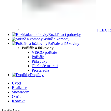
FLEX 
Rozkládací pohovky
Skříně a komody
Polštáře a lůžkoviny
Polštáře a lůžkoviny
VISCO polštáře
Polštáře
Přikrývky
Chrániče matrací
Prostěradla
Doplňky
Úvod
Realizace
Showroom
O nás
Kontakt