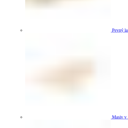
Pevný la
Masiv v