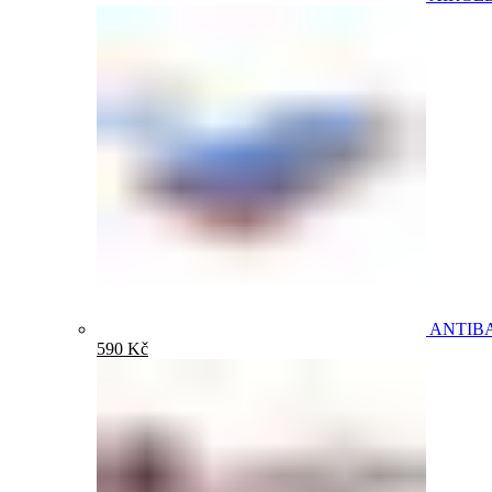
ANTIB
590
Kč