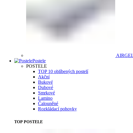
AIRGE
Postele
POSTELE
TOP 10 oblíbených postelí
Akční
Bukové
Dubové
Smrkové
Lamino
Čalouněné
Rozkládací pohovky
TOP POSTELE