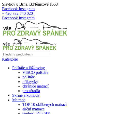
Slavkov u Brna, B.Němcové 1553
Facebook
Instagram
+ 420 732 740 020
Facebook
Instagram
Kategorie
Polštáře a lůžkoviny
VISCO polštáře
polštáře
přikrývky
chrániče matrací
prostěradla
Skříně a komody
Matrace
TOP 10 oblíbených matrací
akční matrace
studená pěna HR