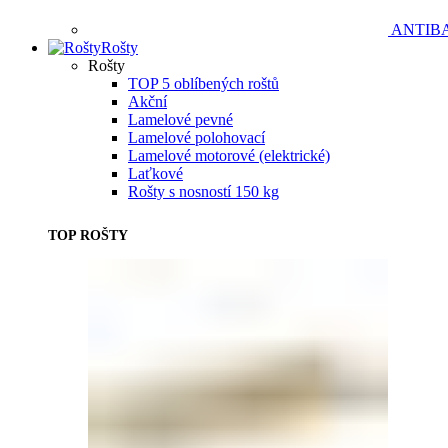
ANTIB
Rošty
Rošty
TOP 5 oblíbených roštů
Akční
Lamelové pevné
Lamelové polohovací
Lamelové motorové (elektrické)
Laťkové
Rošty s nosností 150 kg
TOP ROŠTY