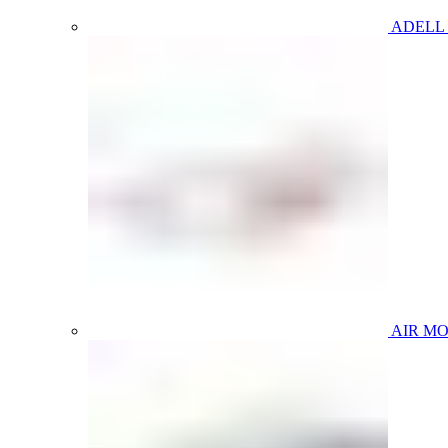
ADELL
AIR M