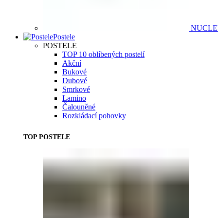
NUCL
Postele
POSTELE
TOP 10 oblíbených postelí
Akční
Bukové
Dubové
Smrkové
Lamino
Čalouněné
Rozkládací pohovky
TOP POSTELE