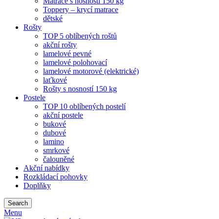
Matrace s nosností 150 kg
Toppery – krycí matrace
dětské
Rošty
TOP 5 oblíbených roštů
akční rošty
lamelové pevné
lamelové polohovací
lamelové motorové (elektrické)
laťkové
Rošty s nosností 150 kg
Postele
TOP 10 oblíbených postelí
akční postele
bukové
dubové
lamino
smrkové
čalouněné
Akční nabídky
Rozkládací pohovky
Doplňky
Search
Menu