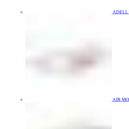
ADELL
AIR M