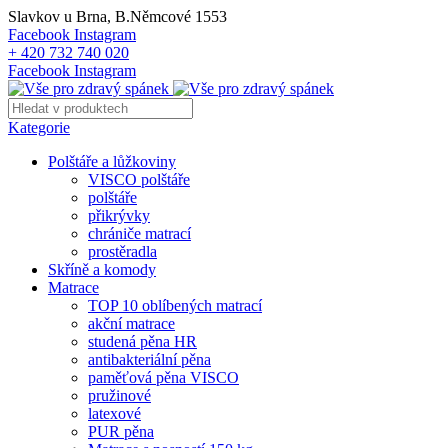
Slavkov u Brna, B.Němcové 1553
Facebook
Instagram
+ 420 732 740 020
Facebook
Instagram
Kategorie
Polštáře a lůžkoviny
VISCO polštáře
polštáře
přikrývky
chrániče matrací
prostěradla
Skříně a komody
Matrace
TOP 10 oblíbených matrací
akční matrace
studená pěna HR
antibakteriální pěna
paměťová pěna VISCO
pružinové
latexové
PUR pěna