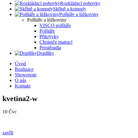
Rozkládací pohovky
Skříně a komody
Polštáře a lůžkoviny
Polštáře a lůžkoviny
VISCO polštáře
Polštáře
Přikrývky
Chrániče matrací
Prostěradla
Doplňky
Úvod
Realizace
Showroom
O nás
Kontakt
kvetina2-w
10
Čvc
zavřít