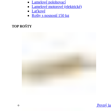
Lamelové polohovací
Lamelové motorové (elektrické)
Laťkové
Rošty s nosností 150 kg
TOP ROŠTY
Pevný la