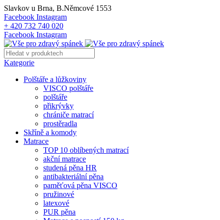
Slavkov u Brna, B.Němcové 1553
Facebook
Instagram
+ 420 732 740 020
Facebook
Instagram
Kategorie
Polštáře a lůžkoviny
VISCO polštáře
polštáře
přikrývky
chrániče matrací
prostěradla
Skříně a komody
Matrace
TOP 10 oblíbených matrací
akční matrace
studená pěna HR
antibakteriální pěna
paměťová pěna VISCO
pružinové
latexové
PUR pěna