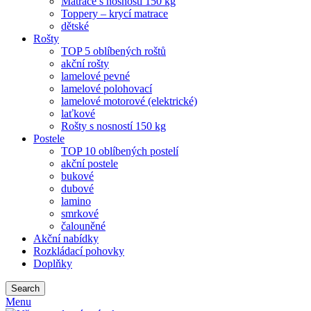
Matrace s nosností 150 kg
Toppery – krycí matrace
dětské
Rošty
TOP 5 oblíbených roštů
akční rošty
lamelové pevné
lamelové polohovací
lamelové motorové (elektrické)
laťkové
Rošty s nosností 150 kg
Postele
TOP 10 oblíbených postelí
akční postele
bukové
dubové
lamino
smrkové
čalouněné
Akční nabídky
Rozkládací pohovky
Doplňky
Search
Menu