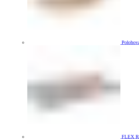
Polohova
FLEX 