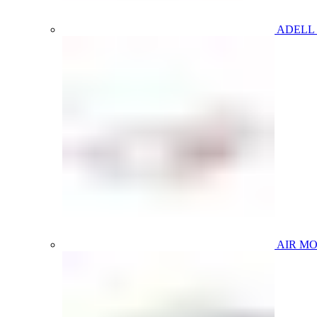
ADELL
AIR M