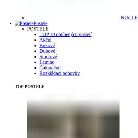
NUCL
Postele
POSTELE
TOP 10 oblíbených postelí
Akční
Bukové
Dubové
Smrkové
Lamino
Čalouněné
Rozkládací pohovky
TOP POSTELE