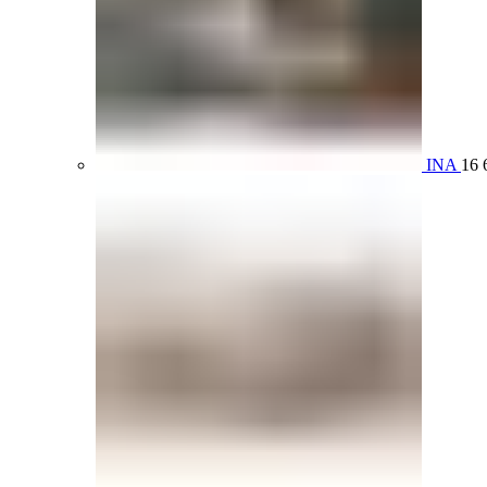
INA
16 