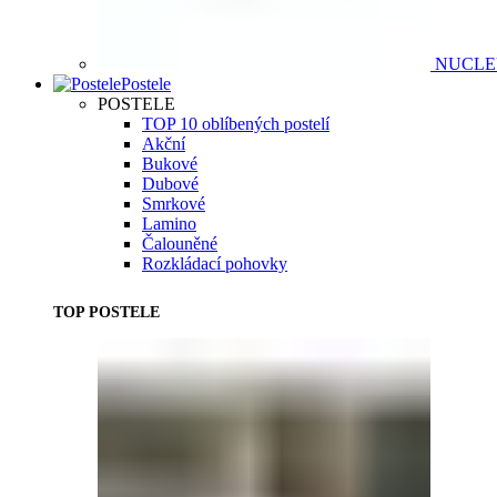
NUCL
Postele
POSTELE
TOP 10 oblíbených postelí
Akční
Bukové
Dubové
Smrkové
Lamino
Čalouněné
Rozkládací pohovky
TOP POSTELE