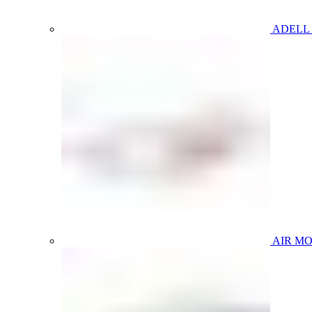
ADELL
AIR M