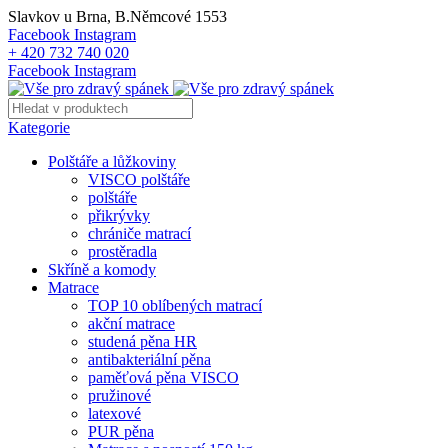
Slavkov u Brna, B.Němcové 1553
Facebook
Instagram
+ 420 732 740 020
Facebook
Instagram
Kategorie
Polštáře a lůžkoviny
VISCO polštáře
polštáře
přikrývky
chrániče matrací
prostěradla
Skříně a komody
Matrace
TOP 10 oblíbených matrací
akční matrace
studená pěna HR
antibakteriální pěna
paměťová pěna VISCO
pružinové
latexové
PUR pěna