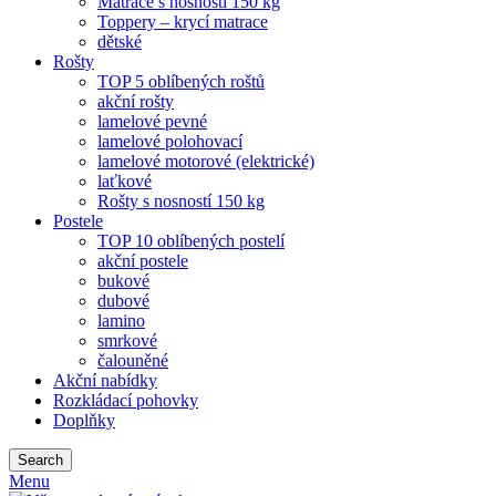
Matrace s nosností 150 kg
Toppery – krycí matrace
dětské
Rošty
TOP 5 oblíbených roštů
akční rošty
lamelové pevné
lamelové polohovací
lamelové motorové (elektrické)
laťkové
Rošty s nosností 150 kg
Postele
TOP 10 oblíbených postelí
akční postele
bukové
dubové
lamino
smrkové
čalouněné
Akční nabídky
Rozkládací pohovky
Doplňky
Search
Menu