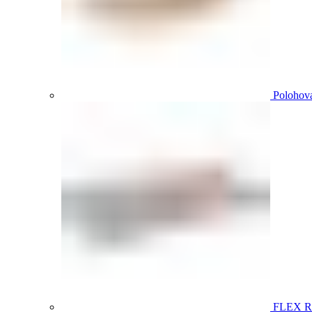
Polohova
FLEX 