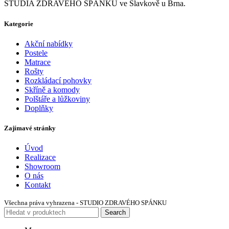
STUDIA ZDRAVÉHO SPÁNKU ve Slavkově u Brna.
Kategorie
Akční nabídky
Postele
Matrace
Rošty
Rozkládací pohovky
Skříně a komody
Polštáře a lůžkoviny
Doplňky
Zajímavé stránky
Úvod
Realizace
Showroom
O nás
Kontakt
Všechna práva vyhrazena - STUDIO ZDRAVÉHO SPÁNKU
Search