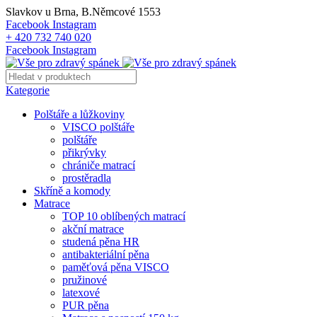
Slavkov u Brna, B.Němcové 1553
Facebook
Instagram
+ 420 732 740 020
Facebook
Instagram
Kategorie
Polštáře a lůžkoviny
VISCO polštáře
polštáře
přikrývky
chrániče matrací
prostěradla
Skříně a komody
Matrace
TOP 10 oblíbených matrací
akční matrace
studená pěna HR
antibakteriální pěna
paměťová pěna VISCO
pružinové
latexové
PUR pěna