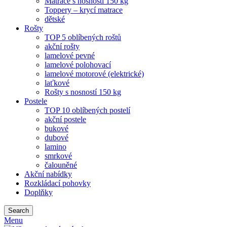
Matrace s nosností 150 kg
Toppery – krycí matrace
dětské
Rošty
TOP 5 oblíbených roštů
akční rošty
lamelové pevné
lamelové polohovací
lamelové motorové (elektrické)
laťkové
Rošty s nosností 150 kg
Postele
TOP 10 oblíbených postelí
akční postele
bukové
dubové
lamino
smrkové
čalouněné
Akční nabídky
Rozkládací pohovky
Doplňky
Search
Menu