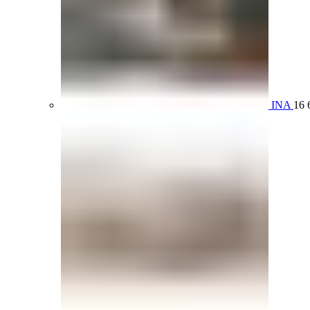
INA
16 