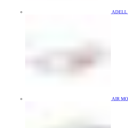
ADELL
AIR M