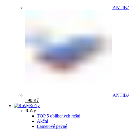
ANTIB
ANTIB
590
Kč
Rošty
Rošty
TOP 5 oblíbených roštů
Akční
Lamelové pevné