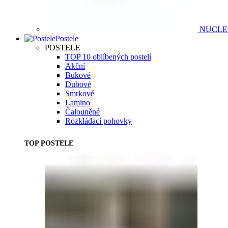
NUCL
Postele
POSTELE
TOP 10 oblíbených postelí
Akční
Bukové
Dubové
Smrkové
Lamino
Čalouněné
Rozkládací pohovky
TOP POSTELE