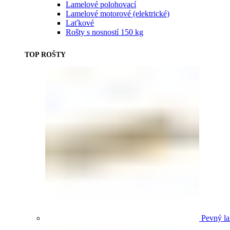
Lamelové polohovací
Lamelové motorové (elektrické)
Laťkové
Rošty s nosností 150 kg
TOP ROŠTY
Pevný la