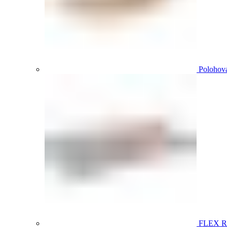
Polohova
FLEX 