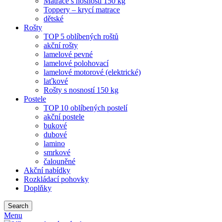
Matrace s nosností 150 kg
Toppery – krycí matrace
dětské
Rošty
TOP 5 oblíbených roštů
akční rošty
lamelové pevné
lamelové polohovací
lamelové motorové (elektrické)
laťkové
Rošty s nosností 150 kg
Postele
TOP 10 oblíbených postelí
akční postele
bukové
dubové
lamino
smrkové
čalouněné
Akční nabídky
Rozkládací pohovky
Doplňky
Search
Menu