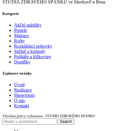
STUDIA ZDRAVÉHO SPÁNKU ve Slavkově u Brna.
Kategorie
Akční nabídky
Postele
Matrace
Rošty
Rozkládací pohovky
Skříně a komody
Polštáře a lůžkoviny
Doplňky
Zajímavé stránky
Úvod
Realizace
Showroom
O nás
Kontakt
Všechna práva vyhrazena - STUDIO ZDRAVÉHO SPÁNKU
Search