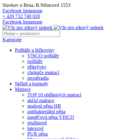
Slavkov u Brna, B.Němcové 1553
Facebook
Instagram
+ 420 732 740 020
Facebook
Instagram
Kategorie
Polštáře a lůžkoviny
VISCO polštáře
polštáře
přikrývky
chrániče matrací
prostěradla
Skříně a komody
Matrace
TOP 10 oblíbených matrací
akční matrace
studená pěna HR
antibakteriální pěna
paměťová pěna VISCO
pružinové
latexové
PUR pěna