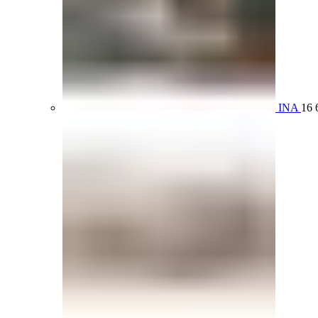
INA
16 