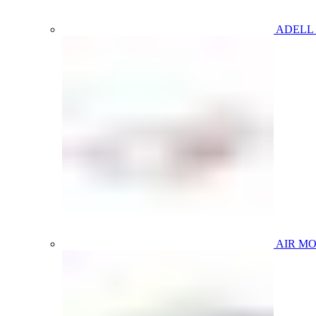
ADELL
AIR M