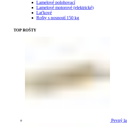
Lamelové polohovací
Lamelové motorové (elektrické)
Laťkové
Rošty s nosností 150 kg
TOP ROŠTY
Pevný la