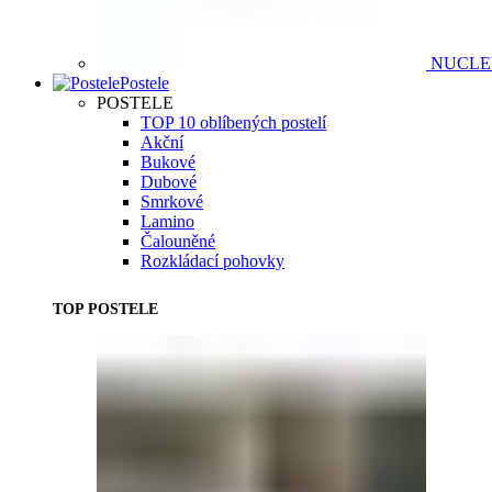
NUCL
Postele
POSTELE
TOP 10 oblíbených postelí
Akční
Bukové
Dubové
Smrkové
Lamino
Čalouněné
Rozkládací pohovky
TOP POSTELE