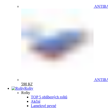
ANTIB
ANTIB
590
Kč
Rošty
Rošty
TOP 5 oblíbených roštů
Akční
Lamelové pevné