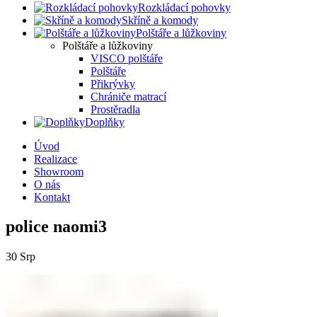
Rozkládací pohovky
Skříně a komody
Polštáře a lůžkoviny
Polštáře a lůžkoviny
VISCO polštáře
Polštáře
Přikrývky
Chrániče matrací
Prostěradla
Doplňky
Úvod
Realizace
Showroom
O nás
Kontakt
police naomi3
30
Srp