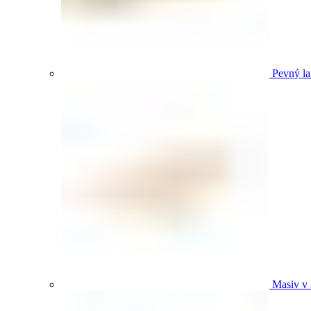
Pevný la
Masiv v