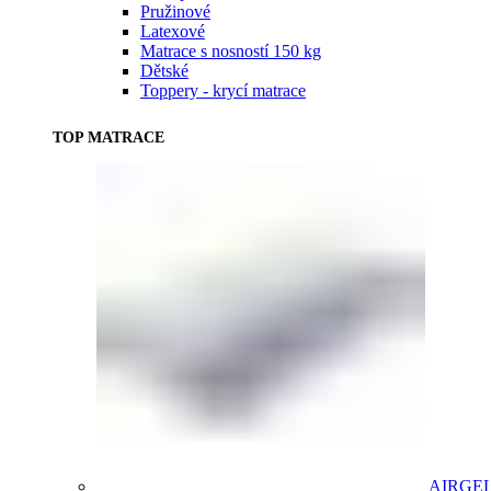
Pružinové
Latexové
Matrace s nosností 150 kg
Dětské
Toppery - krycí matrace
TOP MATRACE
AIRGE