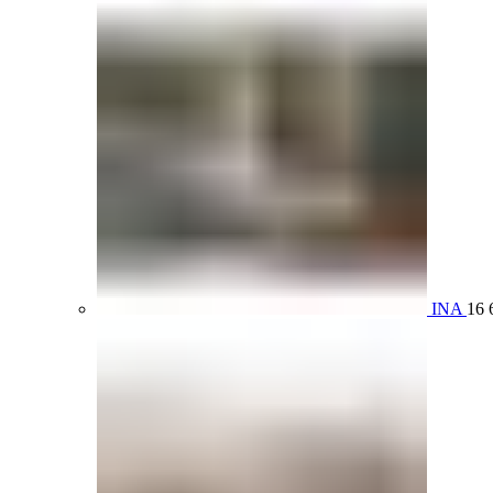
INA
16 