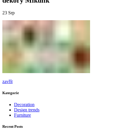
dekory Mikulík
23
Srp
zavřít
Kategorie
Decoration
Design trends
Furniture
Recent Posts