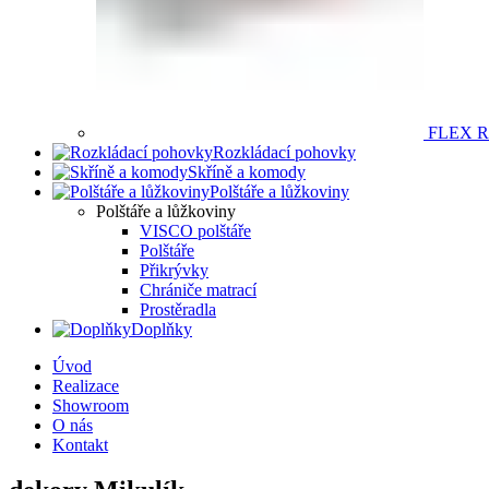
FLEX 
Rozkládací pohovky
Skříně a komody
Polštáře a lůžkoviny
Polštáře a lůžkoviny
VISCO polštáře
Polštáře
Přikrývky
Chrániče matrací
Prostěradla
Doplňky
Úvod
Realizace
Showroom
O nás
Kontakt