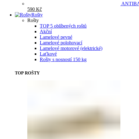
ANTIB
590
Kč
Rošty
Rošty
TOP 5 oblíbených roštů
Akční
Lamelové pevné
Lamelové polohovací
Lamelové motorové (elektrické)
Laťkové
Rošty s nosností 150 kg
TOP ROŠTY