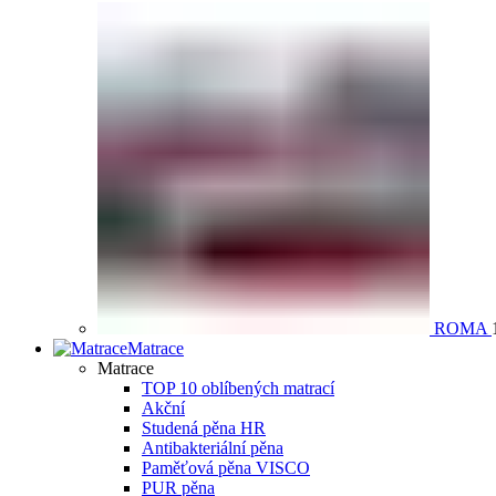
ROMA
Matrace
Matrace
TOP 10 oblíbených matrací
Akční
Studená pěna HR
Antibakteriální pěna
Paměťová pěna VISCO
PUR pěna