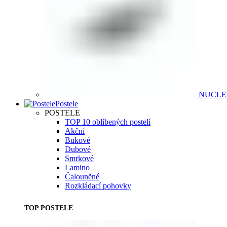
NUCL
Postele
POSTELE
TOP 10 oblíbených postelí
Akční
Bukové
Dubové
Smrkové
Lamino
Čalouněné
Rozkládací pohovky
TOP POSTELE