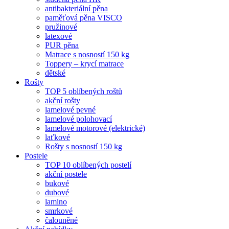
antibakteriální pěna
paměťová pěna VISCO
pružinové
latexové
PUR pěna
Matrace s nosností 150 kg
Toppery – krycí matrace
dětské
Rošty
TOP 5 oblíbených roštů
akční rošty
lamelové pevné
lamelové polohovací
lamelové motorové (elektrické)
laťkové
Rošty s nosností 150 kg
Postele
TOP 10 oblíbených postelí
akční postele
bukové
dubové
lamino
smrkové
čalouněné