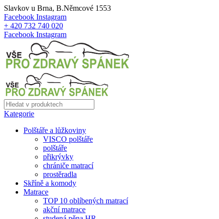
Slavkov u Brna, B.Němcové 1553
Facebook
Instagram
+ 420 732 740 020
Facebook
Instagram
Kategorie
Polštáře a lůžkoviny
VISCO polštáře
polštáře
přikrývky
chrániče matrací
prostěradla
Skříně a komody
Matrace
TOP 10 oblíbených matrací
akční matrace
studená pěna HR