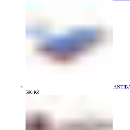
ANTIB
590
Kč