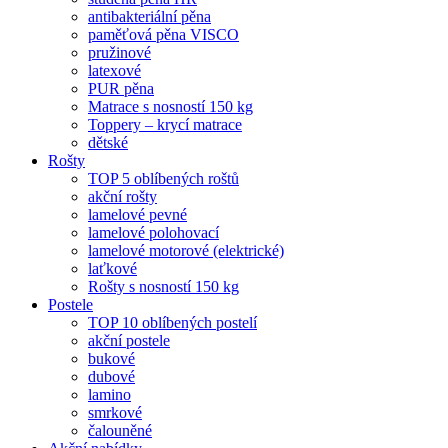
antibakteriální pěna
paměťová pěna VISCO
pružinové
latexové
PUR pěna
Matrace s nosností 150 kg
Toppery – krycí matrace
dětské
Rošty
TOP 5 oblíbených roštů
akční rošty
lamelové pevné
lamelové polohovací
lamelové motorové (elektrické)
laťkové
Rošty s nosností 150 kg
Postele
TOP 10 oblíbených postelí
akční postele
bukové
dubové
lamino
smrkové
čalouněné