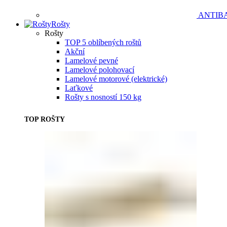
ANTIB
Rošty
Rošty
TOP 5 oblíbených roštů
Akční
Lamelové pevné
Lamelové polohovací
Lamelové motorové (elektrické)
Laťkové
Rošty s nosností 150 kg
TOP ROŠTY