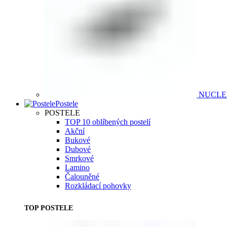
NUCL
Postele
POSTELE
TOP 10 oblíbených postelí
Akční
Bukové
Dubové
Smrkové
Lamino
Čalouněné
Rozkládací pohovky
TOP POSTELE