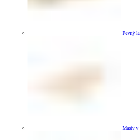
Pevný la
Masiv v