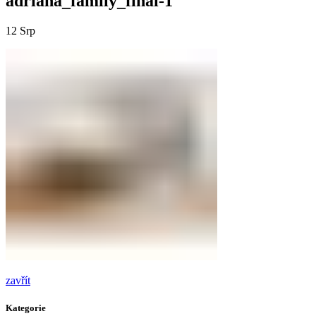
adriana_family_final-1
12
Srp
zavřít
Kategorie