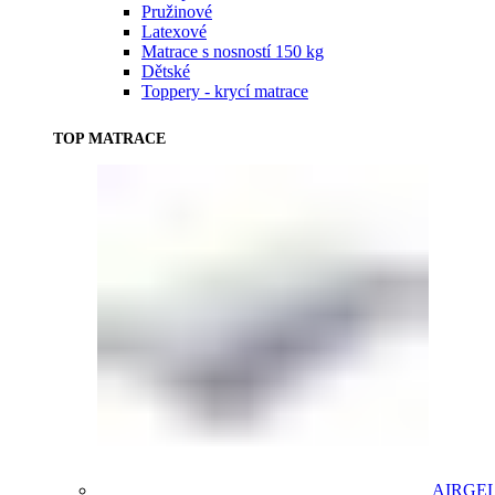
Pružinové
Latexové
Matrace s nosností 150 kg
Dětské
Toppery - krycí matrace
TOP MATRACE
AIRGE