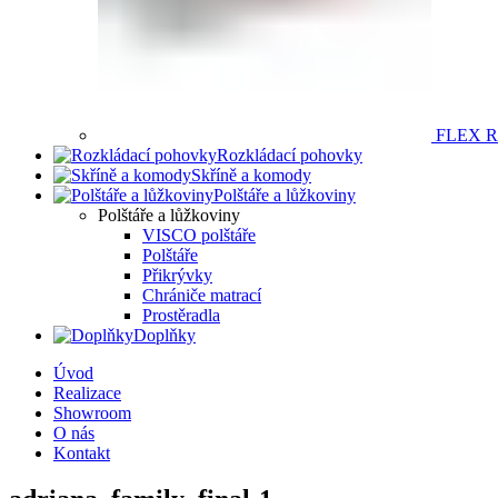
FLEX 
Rozkládací pohovky
Skříně a komody
Polštáře a lůžkoviny
Polštáře a lůžkoviny
VISCO polštáře
Polštáře
Přikrývky
Chrániče matrací
Prostěradla
Doplňky
Úvod
Realizace
Showroom
O nás
Kontakt