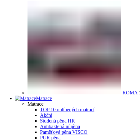
ROMA
Matrace
Matrace
TOP 10 oblíbených matrací
Akční
Studená pěna HR
Antibakteriální pěna
Paměťová pěna VISCO
PUR pěna