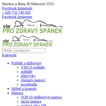
Slavkov u Brna, B.Němcové 1553
Facebook
Instagram
+ 420 732 740 020
Facebook
Instagram
Kategorie
Polštáře a lůžkoviny
VISCO polštáře
polštáře
přikrývky
chrániče matrací
prostěradla
Skříně a komody
Matrace
TOP 10 oblíbených matrací
akční matrace
studená pěna HR