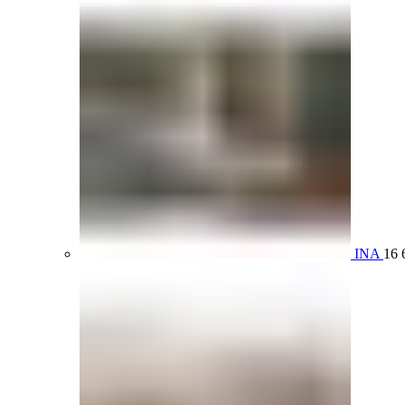
INA
16 