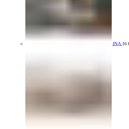
INA
16 