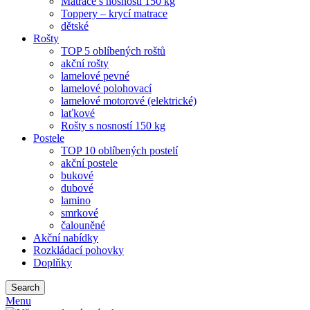
Matrace s nosností 150 kg
Toppery – krycí matrace
dětské
Rošty
TOP 5 oblíbených roštů
akční rošty
lamelové pevné
lamelové polohovací
lamelové motorové (elektrické)
laťkové
Rošty s nosností 150 kg
Postele
TOP 10 oblíbených postelí
akční postele
bukové
dubové
lamino
smrkové
čalouněné
Akční nabídky
Rozkládací pohovky
Doplňky
Search
Menu