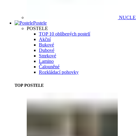
NUCL
Postele
POSTELE
TOP 10 oblíbených postelí
Akční
Bukové
Dubové
Smrkové
Lamino
Čalouněné
Rozkládací pohovky
TOP POSTELE