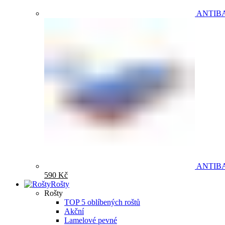
ANTIB
ANTIB
590
Kč
Rošty
Rošty
TOP 5 oblíbených roštů
Akční
Lamelové pevné