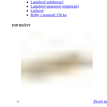
Lamelové polohovací
Lamelové motorové (elektrické)
Laťkové
Rošty s nosností 150 kg
TOP ROŠTY
Pevný la