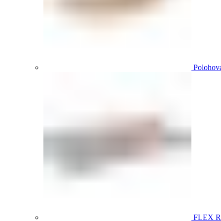
Polohova
FLEX 