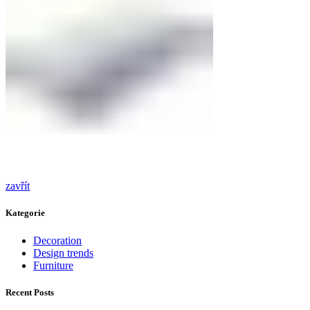
zavřít
Kategorie
Decoration
Design trends
Furniture
Recent Posts