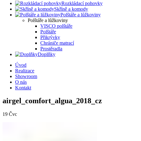
Rozkládací pohovky
Skříně a komody
Polštáře a lůžkoviny
Polštáře a lůžkoviny
VISCO polštáře
Polštáře
Přikrývky
Chrániče matrací
Prostěradla
Doplňky
Úvod
Realizace
Showroom
O nás
Kontakt
airgel_comfort_algua_2018_cz
19
Čvc