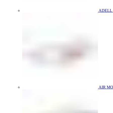
ADELL
AIR M