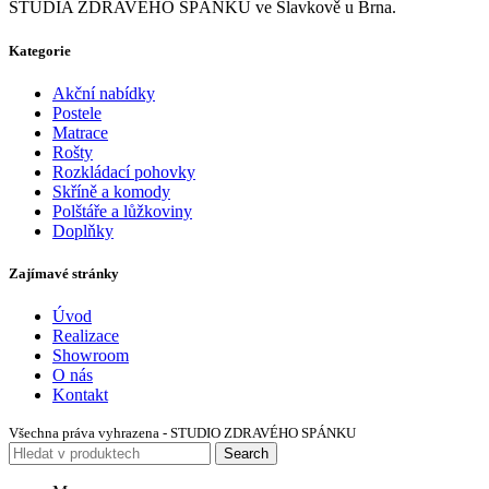
STUDIA ZDRAVÉHO SPÁNKU ve Slavkově u Brna.
Kategorie
Akční nabídky
Postele
Matrace
Rošty
Rozkládací pohovky
Skříně a komody
Polštáře a lůžkoviny
Doplňky
Zajímavé stránky
Úvod
Realizace
Showroom
O nás
Kontakt
Všechna práva vyhrazena - STUDIO ZDRAVÉHO SPÁNKU
Search