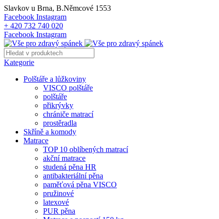
Slavkov u Brna, B.Němcové 1553
Facebook
Instagram
+ 420 732 740 020
Facebook
Instagram
Kategorie
Polštáře a lůžkoviny
VISCO polštáře
polštáře
přikrývky
chrániče matrací
prostěradla
Skříně a komody
Matrace
TOP 10 oblíbených matrací
akční matrace
studená pěna HR
antibakteriální pěna
paměťová pěna VISCO
pružinové
latexové
PUR pěna