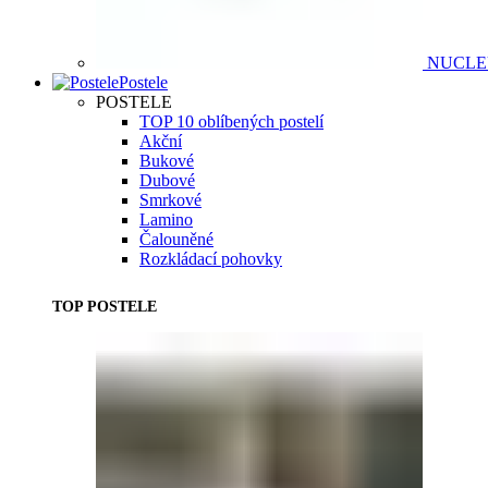
NUCL
Postele
POSTELE
TOP 10 oblíbených postelí
Akční
Bukové
Dubové
Smrkové
Lamino
Čalouněné
Rozkládací pohovky
TOP POSTELE