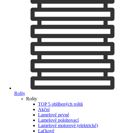
Rošty
Rošty
TOP 5 oblíbených roštů
Akční
Lamelové pevné
Lamelové polohovací
Lamelové motorové (elektrické)
Laťkové