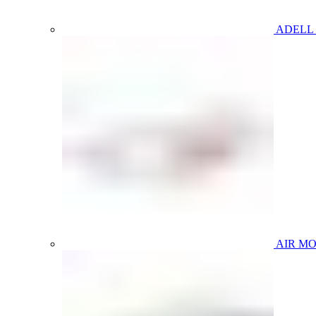
ADELL
AIR M