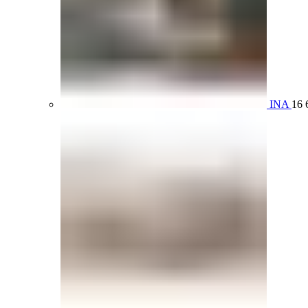
INA
16 