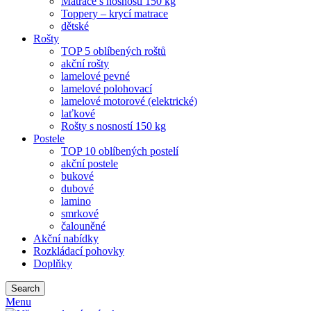
Matrace s nosností 150 kg
Toppery – krycí matrace
dětské
Rošty
TOP 5 oblíbených roštů
akční rošty
lamelové pevné
lamelové polohovací
lamelové motorové (elektrické)
laťkové
Rošty s nosností 150 kg
Postele
TOP 10 oblíbených postelí
akční postele
bukové
dubové
lamino
smrkové
čalouněné
Akční nabídky
Rozkládací pohovky
Doplňky
Search
Menu