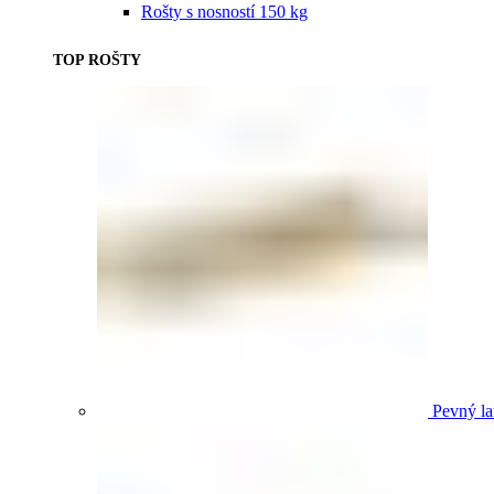
Rošty s nosností 150 kg
TOP ROŠTY
Pevný la