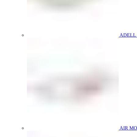
ADELL
AIR M