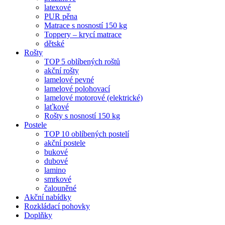
latexové
PUR pěna
Matrace s nosností 150 kg
Toppery – krycí matrace
dětské
Rošty
TOP 5 oblíbených roštů
akční rošty
lamelové pevné
lamelové polohovací
lamelové motorové (elektrické)
laťkové
Rošty s nosností 150 kg
Postele
TOP 10 oblíbených postelí
akční postele
bukové
dubové
lamino
smrkové
čalouněné
Akční nabídky
Rozkládací pohovky
Doplňky