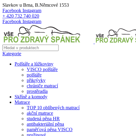
Slavkov u Brna, B.Němcové 1553
Facebook
Instagram
+ 420 732 740 020
Facebook
Instagram
Kategorie
Polštáře a lůžkoviny
VISCO polštáře
polštáře
přikrývky
chrániče matrací
prostěradla
Skříně a komody
Matrace
TOP 10 oblíbených matrací
akční matrace
studená pěna HR
antibakteriální pěna
paměťová pěna VISCO
pružinové