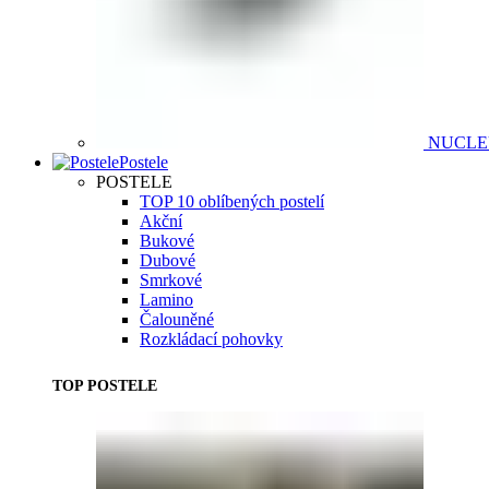
NUCL
Postele
POSTELE
TOP 10 oblíbených postelí
Akční
Bukové
Dubové
Smrkové
Lamino
Čalouněné
Rozkládací pohovky
TOP POSTELE